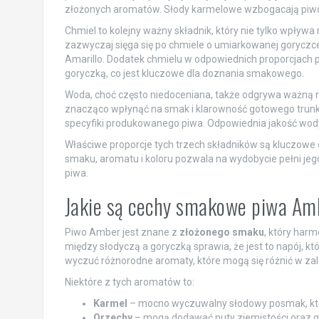
złożonych aromatów. Słody karmelowe wzbogacają piwo o
Chmiel to kolejny ważny składnik, który nie tylko wpływa
zazwyczaj sięga się po chmiele o umiarkowanej goryczce
Amarillo. Dodatek chmielu w odpowiednich proporcjach 
goryczką, co jest kluczowe dla doznania smakowego.
Woda, choć często niedoceniana, także odgrywa ważną ro
znacząco wpłynąć na smak i klarowność gotowego trunku
specyfiki produkowanego piwa. Odpowiednia jakość wody
Właściwe proporcje tych trzech składników są kluczowe
smaku, aromatu i koloru pozwala na wydobycie pełni jego
piwa.
Jakie są cechy smakowe piwa Am
Piwo Amber jest znane z
złożonego smaku
, który har
między słodyczą a goryczką sprawia, że jest to napój, 
wyczuć różnorodne aromaty, które mogą się różnić w zal
Niektóre z tych aromatów to:
Karmel
– mocno wyczuwalny słodowy posmak, któr
Orzechy
– mogą dodawać nuty ziemistości oraz gł