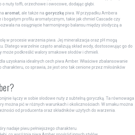
 nuty toffi, orzechowe i owocowe, dodając głębi.
 na
aromat
, ale także na
goryczkę
piwa. W przypadku Ambera
 i bogatym profilu aromatycznym, takie jak chmiel Cascade czy
pozwala na osiągnięcie harmonijnego balansu między słodyczą a
lę w procesie warzenia piwa. Jej mineralizacja oraz pH mogą
. Dlatego warzelnie często analizują skład wody, dostosowując go do
 może podkreślić walory smakowe słodów i chmieli.
 dla uzyskania idealnych cech piwa Amber. Właściwe zbalansowanie
 charakteru, co sprawia, że jest ono tak cenione przez miłośników
ber?
monijnie łączy w sobie słodowe nuty z subtelną goryczką. Ta równowaga
który można pić w różnych warunkach i okolicznościach. W smaku można
eżności od producenta oraz składników użytych do warzenia.
y nadaje piwu pełniejszego charakteru.
ębi, co wyróżnia piwa Amber spośród innych stylów.