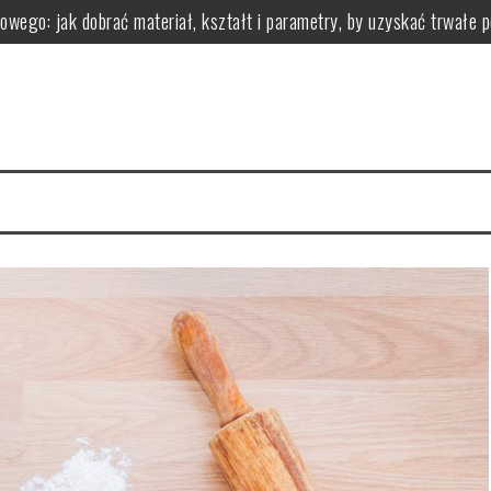
owego: jak dobrać materiał, kształt i parametry, by uzyskać trwałe 
 z nadwagą?
zastosowanie i przeciwwskazania
ci i wartości odżywcze
zgryzu leczy i jak wygląda leczenie aparatami
zyści dla organizmu