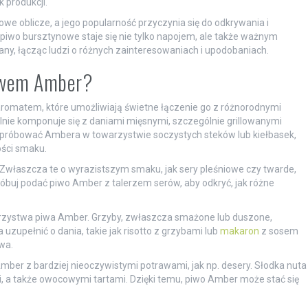
 produkcji.
we oblicze, a jego popularność przyczynia się do odkrywania i
 piwo bursztynowe staje się nie tylko napojem, ale także ważnym
ny, łącząc ludzi o różnych zainteresowaniach i upodobaniach.
piwem Amber?
romatem, które umożliwiają świetne łączenie go z różnorodnymi
lnie komponuje się z daniami mięsnymi, szczególnie grillowanymi
 spróbować Ambera w towarzystwie soczystych steków lub kiełbasek,
ości smaku.
Zwłaszcza te o wyrazistszym smaku, jak sery pleśniowe czy twarde,
óbuj podać piwo Amber z talerzem serów, aby odkryć, jak różne
arzystwa piwa Amber. Grzyby, zwłaszcza smażone lub duszone,
uzupełnić o dania, takie jak risotto z grzybami lub
makaron
z sosem
wa.
er z bardziej nieoczywistymi potrawami, jak np. desery. Słodka nuta
, a także owocowymi tartami. Dzięki temu, piwo Amber może stać się