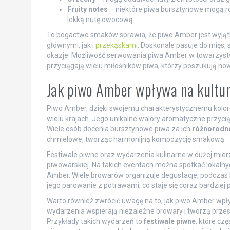
Fruity notes
– niektóre piwa bursztynowe mogą r
lekką nutę owocową.
To bogactwo smaków sprawia, że piwo Amber jest wyj
głównymi, jak i
przekąskami
. Doskonale pasuje do mięs,
okazje. Możliwość serwowania piwa Amber w towarzystw
przyciągają wielu miłośników piwa, którzy poszukują n
Jak piwo Amber wpływa na kultu
Piwo Amber, dzięki swojemu charakterystycznemu kolo
wielu krajach. Jego unikalne walory aromatyczne przyc
Wiele osób docenia bursztynowe piwa za ich
różnorodn
chmielowe, tworząc harmonijną kompozycję smakową.
Festiwale piwne oraz wydarzenia kulinarne w dużej mierz
piwowarskiej. Na takich eventach można spotkać lokalnyc
Amber. Wiele browarów organizuje degustacje, podczas
jego parowanie z potrawami, co staje się coraz bardzie
Warto również zwrócić uwagę na to, jak piwo Amber wpły
wydarzenia wspierają niezależne browary i tworzą pr
Przykłady takich wydarzeń to
festiwale piwne
, które cz