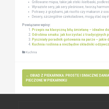
Grillowane mięsa, takie jak steki i kiełbaski, podkr
Wyraziste sery, jak sery pleśniowe, tworzą harmo
Potrawy z grzybami, jak risotto czy makaron z s
Desery, szczególnie czekoladowe, mogą stać się 
Powiązane wpisy:
Przepis na klasyczną bitą śmietanę – idealne do
Odrobina smaku: jak korzystać z tradycyjnych 
Pyszniały poradnik gotowania na parze – jakie 
Kuchnia roślinna a niezbędne składniki odżywcz
Kuchnia
Post
←
OBIAD Z PIEKARNIKA: PROSTE I SMACZNE DANI
navigation
PIECZONE W PIEKARNIKU