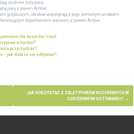
eślają słodowe nuty piwa.
nijną parę z piwem Amber.
osem grzybowym, idealnie współgrają z jego ziemistym smakiem.
interesującym dopełnieniem wieczoru z piwem Amber.
pełnienie dla deserów i ciast
przypraw w kuchni?
dania przyrządzać?
e – jak dobrze się odżywiać?
A
JAK KORZYSTAĆ Z ZALETYPARÓW KUCHENNYCH W
CODZIENNYM GOTOWANIU?
→