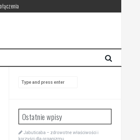
połączenia
Search
for:
Ostatnie wpisy
Jabuticaba – zdrowotne właściwości i
korzyści dla organizmu