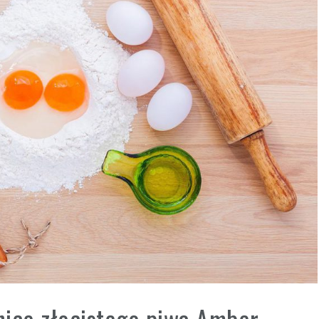
nice złocistego piwa Amber –