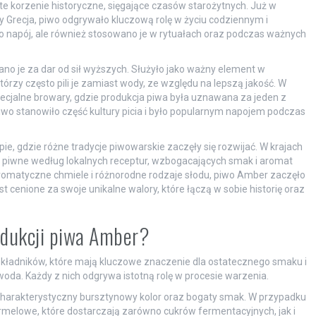
e korzenie historyczne, sięgające czasów starożytnych. Już w
y Grecja, piwo odgrywało kluczową rolę w życiu codziennym i
ako napój, ale również stosowano je w rytuałach oraz podczas ważnych
no je za dar od sił wyższych. Służyło jako ważny element w
tórzy często pili je zamiast wody, ze względu na lepszą jakość. W
pecjalne browary, gdzie produkcja piwa była uznawana za jeden z
piwo stanowiło część kultury picia i było popularnym napojem podczas
e, gdzie różne tradycje piwowarskie zaczęły się rozwijać. W krajach
yć piwne według lokalnych receptur, wzbogacających smak i aromat
k aromatyczne chmiele i różnorodne rodzaje słodu, piwo Amber zaczęło
 cenione za swoje unikalne walory, które łączą w sobie historię oraz
odukcji piwa Amber?
ładników, które mają kluczowe znaczenie dla ostatecznego smaku i
 woda. Każdy z nich odgrywa istotną rolę w procesie warzenia.
arakterystyczny bursztynowy kolor oraz bogaty smak. W przypadku
armelowe, które dostarczają zarówno cukrów fermentacyjnych, jak i