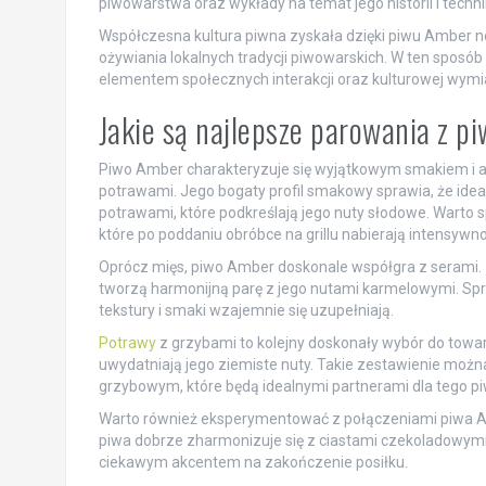
piwowarstwa oraz wykłady na temat jego historii i technik
Współczesna kultura piwna zyskała dzięki piwu Amber no
ożywiania lokalnych tradycji piwowarskich. W ten sposób
elementem społecznych interakcji oraz kulturowej wymia
Jakie są najlepsze parowania z 
Piwo Amber charakteryzuje się wyjątkowym smakiem i a
potrawami. Jego bogaty profil smakowy sprawia, że idea
potrawami, które podkreślają jego nuty słodowe. Warto
które po poddaniu obróbce na grillu nabierają intensywn
Oprócz mięs, piwo Amber doskonale współgra z serami. 
tworzą harmonijną parę z jego nutami karmelowymi. Spr
tekstury i smaki wzajemnie się uzupełniają.
Potrawy
z grzybami to kolejny doskonały wybór do tow
uwydatniają jego ziemiste nuty. Takie zestawienie można 
grzybowym, które będą idealnymi partnerami dla tego pi
Warto również eksperymentować z połączeniami piwa Amb
piwa dobrze zharmonizuje się z ciastami czekoladowymi
ciekawym akcentem na zakończenie posiłku.