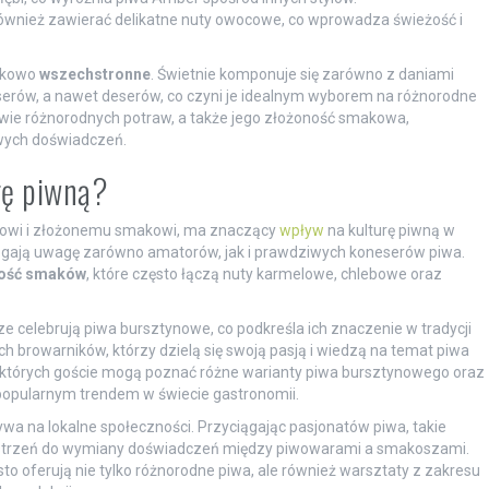
ównież zawierać delikatne nuty owocowe, co wprowadza świeżość i
ątkowo
wszechstronne
. Świetnie komponuje się zarówno z daniami
 serów, a nawet deserów, co czyni je idealnym wyborem na różnorodne
ie różnorodnych potraw, a także jego złożoność smakowa,
owych doświadczeń.
rę piwną?
rowi i złożonemu smakowi, ma znaczący
wpływ
na kulturę piwną w
iągają uwagę zarówno amatorów, jak i prawdziwych koneserów piwa.
ość smaków
, które często łączą nuty karmelowe, chlebowe oraz
e celebrują piwa bursztynowe, co podkreśla ich znaczenie w tradycji
h browarników, którzy dzielą się swoją pasją i wiedzą na temat piwa
 których goście mogą poznać różne warianty piwa bursztynowego oraz
j popularnym trendem w świecie gastronomii.
wa na lokalne społeczności. Przyciągając pasjonatów piwa, takie
zestrzeń do wymiany doświadczeń między piwowarami a smakoszami.
ęsto oferują nie tylko różnorodne piwa, ale również warsztaty z zakresu