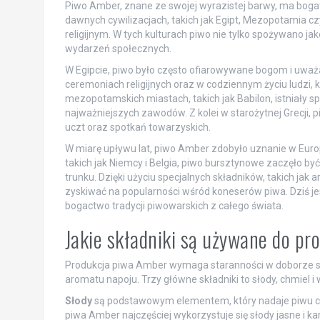
Piwo Amber, znane ze swojej wyrazistej barwy, ma bogat
dawnych cywilizacjach, takich jak Egipt, Mezopotamia cz
religijnym. W tych kulturach piwo nie tylko spożywano j
wydarzeń społecznych.
W Egipcie, piwo było często ofiarowywane bogom i uważa
ceremoniach religijnych oraz w codziennym życiu ludzi, k
mezopotamskich miastach, takich jak Babilon, istniały s
najważniejszych zawodów. Z kolei w starożytnej Grecji, 
uczt oraz spotkań towarzyskich.
W miarę upływu lat, piwo Amber zdobyło uznanie w Europi
takich jak Niemcy i Belgia, piwo bursztynowe zaczęło b
trunku. Dzięki użyciu specjalnych składników, takich ja
zyskiwać na popularności wśród koneserów piwa. Dziś jest
bogactwo tradycji piwowarskich z całego świata.
Jakie składniki są używane do pr
Produkcja piwa Amber wymaga staranności w doborze sk
aromatu napoju. Trzy główne składniki to słody, chmiel i
Słody
są podstawowym elementem, który nadaje piwu ch
piwa Amber najczęściej wykorzystuje się słody jasne i k