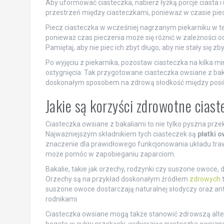
Aby uformować ciasteczka, nabierz łyżką porcje ciasta 
przestrzeń między ciasteczkami, ponieważ w czasie pie
Piecz ciasteczka w wcześniej nagrzanym piekarniku w 
ponieważ czas pieczenia może się różnić w zależności od
Pamiętaj, aby nie piec ich zbyt długo, aby nie stały się zb
Po wyjęciu z piekarnika, pozostaw ciasteczka na kilka mi
ostygnięcia. Tak przygotowane ciasteczka owsiane z bak
doskonałym sposobem na zdrową słodkość między posi
Jakie są korzyści zdrowotne cias
Ciasteczka owsiane z bakaliami to nie tylko pyszna przek
Najważniejszym składnikiem tych ciasteczek są
płatki 
znaczenie dla prawidłowego funkcjonowania układu traw
może pomóc w zapobieganiu zaparciom.
Bakalie, takie jak orzechy, rodzynki czy suszone owoce
Orzechy są na przykład doskonałym źródłem
zdrowych
t
suszone owoce dostarczają naturalnej słodyczy oraz a
rodnikami.
Ciasteczka owsiane mogą także stanowić zdrowszą alter