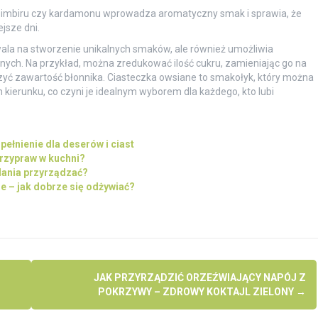
imbiru czy kardamonu wprowadza aromatyczny smak i sprawia, że
jsze dni.
ala na stworzenie unikalnych smaków, ale również umożliwia
nych. Na przykład, można zredukować ilość cukru, zamieniając go na
szyć zawartość błonnika. Ciasteczka owsiane to smakołyk, który można
erunku, co czyni je idealnym wyborem dla każdego, kto lubi
pełnienie dla deserów i ciast
przypraw w kuchni?
dania przyrządzać?
e – jak dobrze się odżywiać?
JAK PRZYRZĄDZIĆ ORZEŹWIAJĄCY NAPÓJ Z
POKRZYWY – ZDROWY KOKTAJL ZIELONY
→