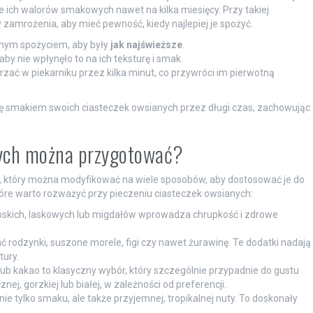
e ich walorów smakowych nawet na kilka miesięcy. Przy takiej
amrożenia, aby mieć pewność, kiedy najlepiej je spożyć.
anym spożyciem, aby były
jak najświeższe
.
by nie wpłynęło to na ich teksturę i smak.
rzać w piekarniku przez kilka minut, co przywróci im pierwotną
ię smakiem swoich ciasteczek owsianych przez długi czas, zachowując
nych można przygotować?
, który można modyfikować na wiele sposobów, aby dostosować je do
óre warto rozważyć przy pieczeniu ciasteczek owsianych:
skich, laskowych lub migdałów wprowadza chrupkość i zdrowe
 rodzynki, suszone morele, figi czy nawet żurawinę. Te dodatki nadają
tury.
b kakao to klasyczny wybór, który szczególnie przypadnie do gustu
j, gorzkiej lub białej, w zależności od preferencji.
ie tylko smaku, ale także przyjemnej, tropikalnej nuty. To doskonały