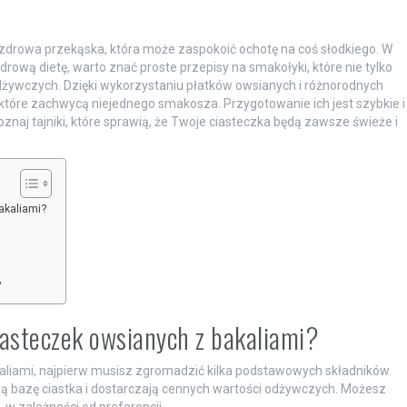
 i zdrowa przekąska, która może zaspokoić ochotę na coś słodkiego. W
zdrową dietę, warto znać proste przepisy na smakołyki, które nie tylko
dżywczych. Dzięki wykorzystaniu płatków owsianych i różnorodnych
 które zachwycą niejednego smakosza. Przygotowanie ich jest szybkie i
znaj tajniki, które sprawią, że Twoje ciasteczka będą zawsze świeże i
akaliami?
?
ciasteczek owsianych z bakaliami?
aliami, najpierw musisz zgromadzić kilka podstawowych składników.
ią bazę ciastka i dostarczają cennych wartości odżywczych. Możesz