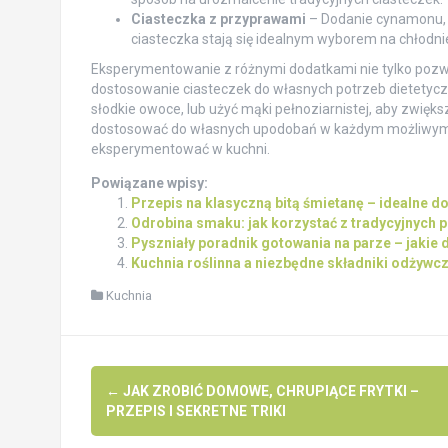
Ciasteczka z przyprawami
– Dodanie cynamonu, 
ciasteczka stają się idealnym wyborem na chłodnie
Eksperymentowanie z różnymi dodatkami nie tylko pozw
dostosowanie ciasteczek do własnych potrzeb dietetycz
słodkie owoce, lub użyć mąki pełnoziarnistej, aby zwięk
dostosować do własnych upodobań w każdym możliwym ki
eksperymentować w kuchni.
Powiązane wpisy:
Przepis na klasyczną bitą śmietanę – idealne do
Odrobina smaku: jak korzystać z tradycyjnych 
Pyszniały poradnik gotowania na parze – jakie 
Kuchnia roślinna a niezbędne składniki odżywcz
Kuchnia
Post
←
JAK ZROBIĆ DOMOWE, CHRUPIĄCE FRYTKI –
navigation
PRZEPIS I SEKRETNE TRIKI