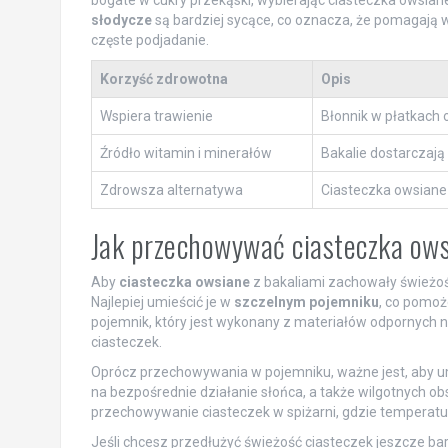
bogate w cukry przekąski, wybierając ciasteczka owsian
słodycze
są bardziej sycące, co oznacza, że pomagają 
częste podjadanie.
Korzyść zdrowotna
Opis
Wspiera trawienie
Błonnik w płatkach o
Źródło witamin i minerałów
Bakalie dostarczaj
Zdrowsza alternatywa
Ciasteczka owsiane 
Jak przechowywać ciasteczka ows
Aby
ciasteczka owsiane
z bakaliami zachowały świeżoś
Najlepiej umieścić je w
szczelnym pojemniku
, co pomoż
pojemnik, który jest wykonany z materiałów odpornych 
ciasteczek.
Oprócz przechowywania w pojemniku, ważne jest, aby u
na bezpośrednie działanie słońca, a także wilgotnych obs
przechowywanie ciasteczek w spiżarni, gdzie temperatura 
Jeśli chcesz przedłużyć świeżość ciasteczek jeszcze bar