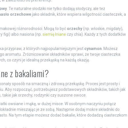
 w zależności od preferencji.
nowy
. Te naturalne słodziki nie tylko dodają słodyczy, ale też
asło orzechowe
jako składnik, które wspiera wilgotność ciasteczek, a
 smakowej różnorodności. Mogą to być
orzechy
(np. włoskie, migdały),
y figi) albo nasiona (np.
siemię lniane
czy chia). Każdy z tych dodatków
ka przypraw, z których najpopularniejszym jest
cynamon
. Możesz
ego aromatu. Zróżnicowanie składników sprawi, że twoje ciasteczka
ch, co czyni je idealną przekąską na każdą okazję.
ane z bakaliami?
onały sposób na smaczną i zdrową przekąskę. Proces jest prosty i
iu. Aby rozpocząć, potrzebujesz podstawowych składników, takich jak
e, takie jak orzechy, rodzynki czy suszone owoce.
płatki owsiane i mąkę, w dużej misce. W osobnym naczyniu połącz
, dokładnie mieszając je ze sobą. Następnie dodaj mokre składniki do
ciasto. Na tym etapie możesz dodać bakalie, które dodadzą ciasteczkom