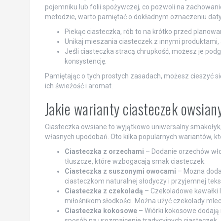
pojemniku lub folii spożywczej, co pozwoli na zachowani
metodzie, warto pamiętać o dokładnym oznaczeniu daty z
Piekąc ciasteczka, rób to na krótko przed planow
Unikaj mieszania ciasteczek z innymi produktami, a
Jeśli ciasteczka stracą chrupkość, możesz je podg
konsystencję.
Pamiętając o tych prostych zasadach, możesz cieszyć s
ich świeżość i aromat.
Jakie warianty ciasteczek owsia
Ciasteczka owsiane to wyjątkowo uniwersalny smakołyk
własnych upodobań. Oto kilka popularnych wariantów, kt
Ciasteczka z orzechami
– Dodanie orzechów wło
tłuszcze, które wzbogacają smak ciasteczek.
Ciasteczka z suszonymi owocami
– Można dodać
ciasteczkom naturalnej słodyczy i przyjemnej teks
Ciasteczka z czekoladą
– Czekoladowe kawałki lu
miłośnikom słodkości. Można użyć czekolady mleczne
Ciasteczka kokosowe
– Wiórki kokosowe dodają n
sposób na urozmaicenie tradycyjnych ciasteczek.