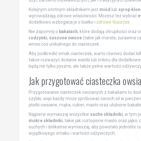
użyć zarówno błyskawicznych, jak i tradycyjnych płatków,
Kolejnym istotnym składnikiem jest
miód
lub
syrop klo
wprowadzają zdrowe właściwości. Możesz też wybrać
m
dodatkowo wzbogaca je o białko i
zdrowe tłuszcze
.
Nie zapomnij o
bakalach
, które dodają chrupkości oraz
rodzynki
,
suszone owoce
(takie jak morele, żurawina cz
wnosi coś unikalnego do ciasteczek.
Aby podkreślić smak ciasteczek, warto również dodać kil
także rozważyć dodanie wanilii lub imbiru dla dodatkow
będą nie tylko pyszne, ale także pełne wartości odżywczy
Jak przygotować ciasteczka owsi
Przygotowanie ciasteczek owsianych z bakaliami to dosk
szybki, więc każdy może spróbować swoich sił w pieczen
płatki owsiane, mąka, cukier, masło oraz ulubione bakali
Najpierw wymieszaj wszystkie
suche składniki
, w tym 
mokre składniki
, takie jak roztopione masło oraz jajko
suchych i delikatnie wymieszaj, aby powstało jednolite 
wyjątkowego smaku i wartości odżywczych.