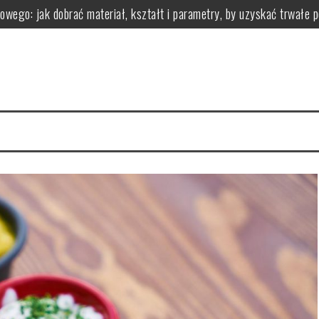
owego: jak dobrać materiał, kształt i parametry, by uzyskać trwałe 
 z nadwagą?
zastosowanie i przeciwwskazania
ci i wartości odżywcze
zgryzu leczy i jak wygląda leczenie aparatami
zyści dla organizmu