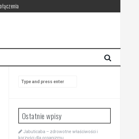
połączenia
Search
for:
Ostatnie wpisy
Jabuticaba – zdrowotne właściwości i
korzyści dla organizmu