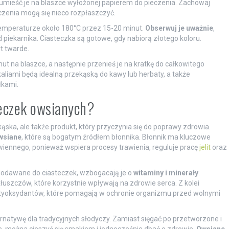
i umieść je na blaszce wyłożonej papierem do pieczenia. Zachowaj
czenia mogą się nieco rozpłaszczyć.
temperaturze około 180°C przez 15-20 minut.
Obserwuj je uważnie
,
 piekarnika. Ciasteczka są gotowe, gdy nabiorą złotego koloru.
yt twarde.
nut na blaszce, a następnie przenieś je na kratkę do całkowitego
aliami będą idealną przekąską do kawy lub herbaty, a także
łkami.
teczek owsianych?
ąska, ale także produkt, który przyczynia się do poprawy zdrowia.
owsiane
, które są bogatym źródłem błonnika. Błonnik ma kluczowe
iennego, ponieważ wspiera procesy trawienia, reguluje pracę
jelit
oraz
, dodawane do ciasteczek, wzbogacają je o
witaminy i minerały
.
łuszczów, które korzystnie wpływają na zdrowie serca. Z kolei
ntyoksydantów, które pomagają w ochronie organizmu przed wolnymi
natywę dla tradycyjnych słodyczy. Zamiast sięgać po przetworzone i