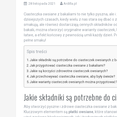
28 listopada 2021
Ardilla.pl
Ciasteczka owsiane z bakaliami to nie tylko pyszna, ale
dzisiejszych czasach, kiedy wielu z nas stara się dbać o 
smakują, ale również dostarczają cennych składników o
bakalii, można stworzyć oryginalne warianty ciasteczek,
łatwe, a efekt końcowy z pewnością umili każdy dzień. Po
pełne smaku!
Spis treści
Jakie składniki są potrzebne do ciasteczek owsianych z b
Jak przygotować ciasteczka owsiane z bakaliami?
Jakie są korzyści zdrowotne ciasteczek owsianych?
Jak przechowywać ciasteczka owsiane, aby były świeże?
Jakie warianty ciasteczek owsianych można przygotować
Jakie składniki są potrzebne do 
Aby stworzyć pyszne i zdrowe ciasteczka owsiane z bak
Kluczowym elementem są
płatki owsiane
, które stanow