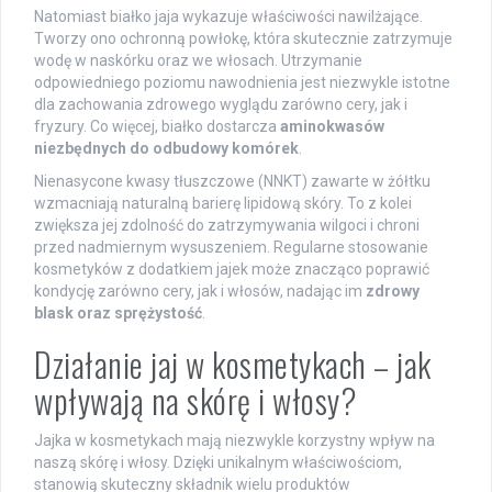
Natomiast białko jaja wykazuje właściwości nawilżające.
Tworzy ono ochronną powłokę, która skutecznie zatrzymuje
wodę w naskórku oraz we włosach. Utrzymanie
odpowiedniego poziomu nawodnienia jest niezwykle istotne
dla zachowania zdrowego wyglądu zarówno cery, jak i
fryzury. Co więcej, białko dostarcza
aminokwasów
niezbędnych do odbudowy komórek
.
Nienasycone kwasy tłuszczowe (NNKT) zawarte w żółtku
wzmacniają naturalną barierę lipidową skóry. To z kolei
zwiększa jej zdolność do zatrzymywania wilgoci i chroni
przed nadmiernym wysuszeniem. Regularne stosowanie
kosmetyków z dodatkiem jajek może znacząco poprawić
kondycję zarówno cery, jak i włosów, nadając im
zdrowy
blask oraz sprężystość
.
Działanie jaj w kosmetykach – jak
wpływają na skórę i włosy?
Jajka w kosmetykach mają niezwykle korzystny wpływ na
naszą skórę i włosy. Dzięki unikalnym właściwościom,
stanowią skuteczny składnik wielu produktów