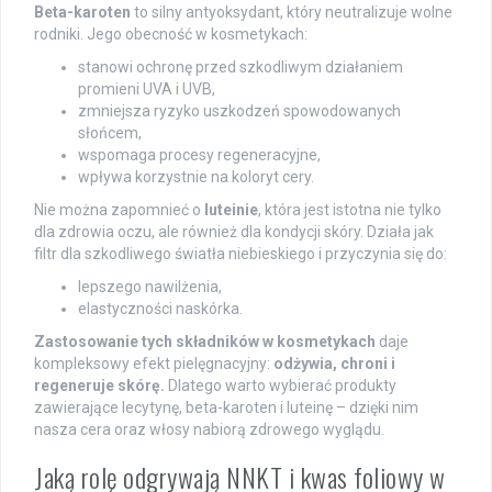
Beta-karoten
to silny antyoksydant, który neutralizuje wolne
rodniki. Jego obecność w kosmetykach:
stanowi ochronę przed szkodliwym działaniem
promieni UVA i UVB,
zmniejsza ryzyko uszkodzeń spowodowanych
słońcem,
wspomaga procesy regeneracyjne,
wpływa korzystnie na koloryt cery.
Nie można zapomnieć o
luteinie
, która jest istotna nie tylko
dla zdrowia oczu, ale również dla kondycji skóry. Działa jak
filtr dla szkodliwego światła niebieskiego i przyczynia się do:
lepszego nawilżenia,
elastyczności naskórka.
Zastosowanie tych składników w kosmetykach
daje
kompleksowy efekt pielęgnacyjny:
odżywia, chroni i
regeneruje skórę.
Dlatego warto wybierać produkty
zawierające lecytynę, beta-karoten i luteinę – dzięki nim
nasza cera oraz włosy nabiorą zdrowego wyglądu.
Jaką rolę odgrywają NNKT i kwas foliowy w