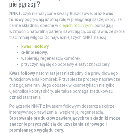
pielęgnacji?
NNKT
, czyli nienasycone kwasy tłuszczowe, oraz
kwas
foliowy
odgrywają istotną rolę w pielęgnacji naszej skóry. Te
cenne składniki, obecne w
olejach roślinnych
, pomagają
wzmocnić naturalną barierę nawilżającą, co sprawia, że skóra
traci mniej wilgoci. Do najważniejszych NNKT należą:
kwas linolowy
,
α-linolenowy
,
wspierają regenerację komórek,
przyczyniają się do poprawy elastyczności cery.
Kwas foliowy
natomiast jest niezbędny dla prawidłowego
funkcjonowania komórek. Przyspiesza procesy naprawcze
oraz gojenie ran. Jego dodatek w kosmetykach nie tylko
ujednolica koloryt skóry, ale także pomaga zredukować
oznaki starzenia.
Połączenie NNKT z kwasem foliowym dostarcza skórze
intensywnego nawilżenia i wspiera jej regenerację.
Stosowanie produktów zawierających te składniki może
znacznie przyczynić się do uzyskania zdrowego i
promiennego wyglądu cery.