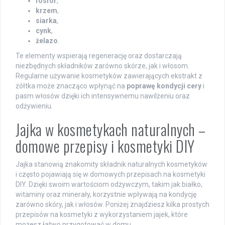
fosfor
,
krzem
,
siarka
,
cynk
,
żelazo
.
Te elementy wspierają regenerację oraz dostarczają
niezbędnych składników zarówno skórze, jak i włosom.
Regularne używanie kosmetyków zawierających ekstrakt z
żółtka może znacząco wpłynąć na
poprawę kondycji cery
i
pasm włosów dzięki ich intensywnemu nawilżeniu oraz
odżywieniu.
Jajka w kosmetykach naturalnych –
domowe przepisy i kosmetyki DIY
Jajka stanowią znakomity składnik naturalnych kosmetyków
i często pojawiają się w domowych przepisach na kosmetyki
DIY. Dzięki swoim wartościom odżywczym, takim jak białko,
witaminy oraz minerały, korzystnie wpływają na kondycję
zarówno skóry, jak i włosów. Poniżej znajdziesz kilka prostych
przepisów na kosmetyki z wykorzystaniem jajek, które
możesz łatwo przygotować w domu.