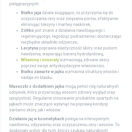
pielęgnacyjnych.
Białko jaja
działa ściągająco, co przyczynia się do
oczyszczania cery oraz zwężania porów, efektywnie
eliminując toksyny i martwy naskórek,
Żółtko
jest znane z działania nawilżającego i
regenerującego, łagodząc podrażnienia i dostarczając
niezbędne składniki odżywcze,
Lecytyna
poprawia elastyczność skóry oraz poziom
nawilżenia, wspierając barierę hydrolipidową,
Witaminy i minerały
wzmacniają zdrowie skóry
poprzez swoje antyoksydacyjne właściwości,
Białko zawarte w jajku
wzmacnia strukturę włosów i
nadaje im blasku.
Maseczki z dodatkiem jajka
mogą pełnić rolę naturalnych
odżywek, które przywracają włosom zdrowy wygląd oraz
sprężystość. Regularne stosowanie produktów opartych na
jajkach może znacząco wpłynąć na poprawę kondycji
zarówno skóry, jak i włosów.
Działanie jaj w kosmetykach
polega na intensywnym
nawilżeniu, odżywieniu oraz oczyszczeniu cery i włosów. To
doskonały wybór dla tych, którzy szukają naturalnych