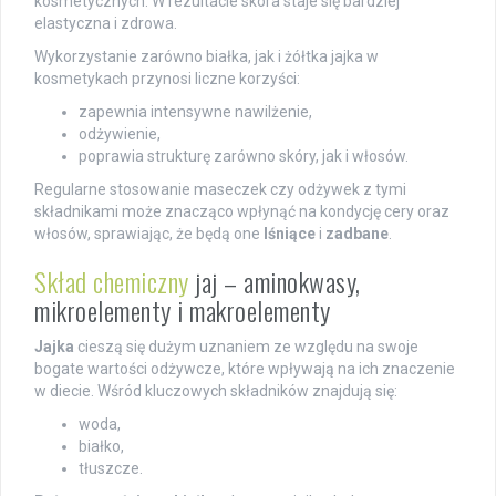
kosmetycznych. W rezultacie skóra staje się bardziej
elastyczna i zdrowa.
Wykorzystanie zarówno białka, jak i żółtka jajka w
kosmetykach przynosi liczne korzyści:
zapewnia intensywne nawilżenie,
odżywienie,
poprawia strukturę zarówno skóry, jak i włosów.
Regularne stosowanie maseczek czy odżywek z tymi
składnikami może znacząco wpłynąć na kondycję cery oraz
włosów, sprawiając, że będą one
lśniące
i
zadbane
.
Skład chemiczny
jaj – aminokwasy,
mikroelementy i makroelementy
Jajka
cieszą się dużym uznaniem ze względu na swoje
bogate wartości odżywcze, które wpływają na ich znaczenie
w diecie. Wśród kluczowych składników znajdują się:
woda,
białko,
tłuszcze.