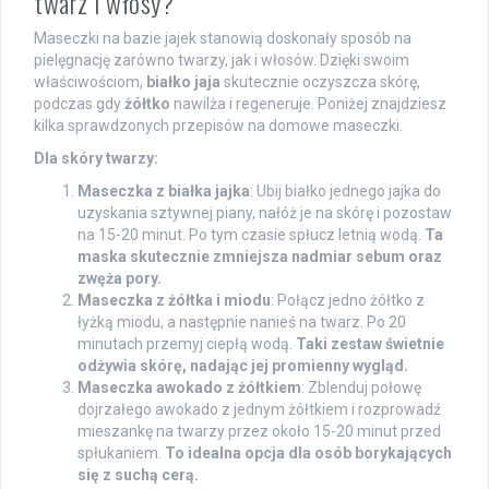
twarz i włosy?
Maseczki na bazie jajek stanowią doskonały sposób na
pielęgnację zarówno twarzy, jak i włosów. Dzięki swoim
właściwościom,
białko jaja
skutecznie oczyszcza skórę,
podczas gdy
żółtko
nawilża i regeneruje. Poniżej znajdziesz
kilka sprawdzonych przepisów na domowe maseczki.
Dla skóry twarzy:
Maseczka z białka jajka
: Ubij białko jednego jajka do
uzyskania sztywnej piany, nałóż je na skórę i pozostaw
na 15-20 minut. Po tym czasie spłucz letnią wodą.
Ta
maska skutecznie zmniejsza nadmiar sebum oraz
zwęża pory.
Maseczka z żółtka i miodu
: Połącz jedno żółtko z
łyżką miodu, a następnie nanieś na twarz. Po 20
minutach przemyj ciepłą wodą.
Taki zestaw świetnie
odżywia skórę, nadając jej promienny wygląd.
Maseczka awokado z żółtkiem
: Zblenduj połowę
dojrzałego awokado z jednym żółtkiem i rozprowadź
mieszankę na twarzy przez około 15-20 minut przed
spłukaniem.
To idealna opcja dla osób borykających
się z suchą cerą.