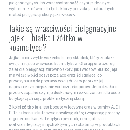
pielęgnacyjnych. Ich wszechstronność czyni je idealnym
wyborem zarówno dla tych, którzy poszukują naturalnych
metod pielęgnacji skóry, jak i włosów.
Jakie są właściwości pielęgnacyjne
jajek – białko i żółtko w
kosmetyce?
Jajka
to niezwykle wszechstronny składnik, który znalazł
swoje miejsce w świecie kosmetyków. Oferują one szereg
zalet dla pielęgnacji zarówno skóry, jak i włosów.
Białko jaja
ma właściwości oczyszczające oraz ściągające, co
przyczynia się do poprawy wyglądu cery poprzez jej
napinanie i zmniejszanie widoczności porów. Jego działanie
przeciwzapalne czyni je doskonałym rozwiązaniem dla osób
borykających się z problematyczną skórą.
Z kolei
żółtko jaja
jest bogate w lecytynę oraz witaminy A, D i
E. Te składniki skutecznie nawilżają skórę i wspierają procesy
regeneracji tkanek.
Lecytyna
pełni rolę emulgatora, co
ułatwia integrację innych aktywnych substancji w produktach