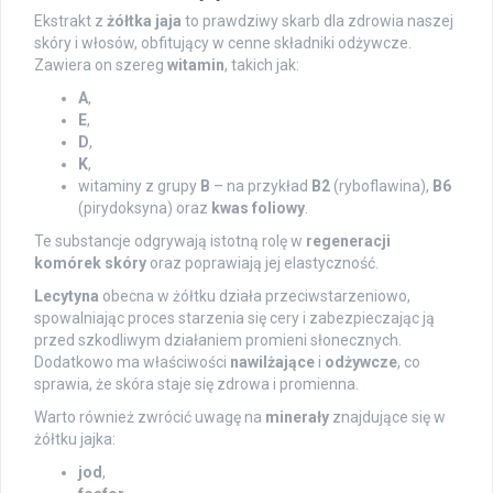
Ekstrakt z
żółtka jaja
to prawdziwy skarb dla zdrowia naszej
skóry i włosów, obfitujący w cenne składniki odżywcze.
Zawiera on szereg
witamin
, takich jak:
A
,
E
,
D
,
K
,
witaminy z grupy
B
– na przykład
B2
(ryboflawina),
B6
(pirydoksyna) oraz
kwas foliowy
.
Te substancje odgrywają istotną rolę w
regeneracji
komórek skóry
oraz poprawiają jej elastyczność.
Lecytyna
obecna w żółtku działa przeciwstarzeniowo,
spowalniając proces starzenia się cery i zabezpieczając ją
przed szkodliwym działaniem promieni słonecznych.
Dodatkowo ma właściwości
nawilżające
i
odżywcze
, co
sprawia, że skóra staje się zdrowa i promienna.
Warto również zwrócić uwagę na
minerały
znajdujące się w
żółtku jajka:
jod
,