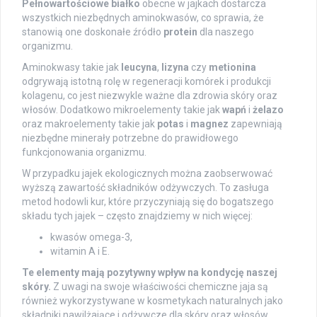
Pełnowartościowe białko
obecne w jajkach dostarcza
wszystkich niezbędnych aminokwasów, co sprawia, że
stanowią one doskonałe źródło
protein
dla naszego
organizmu.
Aminokwasy takie jak
leucyna
,
lizyna
czy
metionina
odgrywają istotną rolę w regeneracji komórek i produkcji
kolagenu, co jest niezwykle ważne dla zdrowia skóry oraz
włosów. Dodatkowo mikroelementy takie jak
wapń
i
żelazo
oraz makroelementy takie jak
potas
i
magnez
zapewniają
niezbędne minerały potrzebne do prawidłowego
funkcjonowania organizmu.
W przypadku jajek ekologicznych można zaobserwować
wyższą zawartość składników odżywczych. To zasługa
metod hodowli kur, które przyczyniają się do bogatszego
składu tych jajek – często znajdziemy w nich więcej:
kwasów omega-3,
witamin A i E.
Te elementy mają pozytywny wpływ na kondycję naszej
skóry.
Z uwagi na swoje właściwości chemiczne jaja są
również wykorzystywane w kosmetykach naturalnych jako
składniki nawilżające i odżywcze dla skóry oraz włosów.