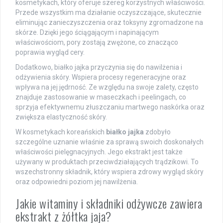
kosmetykach, który oferuje szereg korzystnych właściwości.
Przede wszystkim ma działanie oczyszczające, skutecznie
eliminując zanieczyszczenia oraz toksyny zgromadzone na
skórze. Dzięki jego ściągającym i napinającym
właściwościom, pory zostają zwężone, co znacząco
poprawia wygląd cery.
Dodatkowo, białko jajka przyczynia się do nawilżenia i
odżywienia skóry. Wspiera procesy regeneracyjne oraz
wpływa na jej jędrność. Ze względu na swoje zalety, często
znajduje zastosowanie w maseczkach i peelingach, co
sprzyja efektywnemu złuszczaniu martwego naskórka oraz
zwiększa elastyczność skóry.
W kosmetykach koreańskich
białko jajka
zdobyło
szczególne uznanie właśnie za sprawą swoich doskonałych
właściwości pielęgnacyjnych. Jego ekstrakt jest także
używany w produktach przeciwdziałających trądzikowi. To
wszechstronny składnik, który wspiera zdrowy wygląd skóry
oraz odpowiedni poziom jej nawilżenia.
Jakie witaminy i składniki odżywcze zawiera
ekstrakt z żółtka jaja?