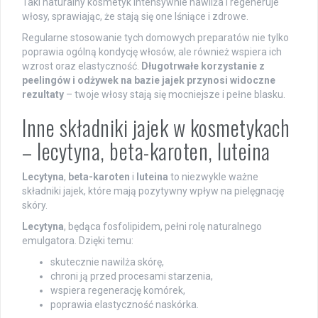
Taki naturalny kosmetyk intensywnie nawilża i regeneruje
włosy, sprawiając, że stają się one lśniące i zdrowe.
Regularne stosowanie tych domowych preparatów nie tylko
poprawia ogólną kondycję włosów, ale również wspiera ich
wzrost oraz elastyczność.
Długotrwałe korzystanie z
peelingów i odżywek na bazie jajek przynosi widoczne
rezultaty
– twoje włosy stają się mocniejsze i pełne blasku.
Inne składniki jajek w kosmetykach
– lecytyna, beta-karoten, luteina
Lecytyna
,
beta-karoten
i
luteina
to niezwykle ważne
składniki jajek, które mają pozytywny wpływ na pielęgnację
skóry.
Lecytyna
, będąca fosfolipidem, pełni rolę naturalnego
emulgatora. Dzięki temu:
skutecznie nawilża skórę,
chroni ją przed procesami starzenia,
wspiera regenerację komórek,
poprawia elastyczność naskórka.