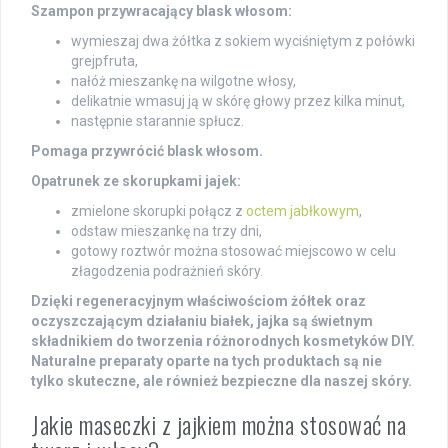
Szampon przywracający blask włosom:
wymieszaj dwa żółtka z sokiem wyciśniętym z połówki
grejpfruta,
nałóż mieszankę na wilgotne włosy,
delikatnie wmasuj ją w skórę głowy przez kilka minut,
następnie starannie spłucz.
Pomaga przywrócić blask włosom.
Opatrunek ze skorupkami jajek:
zmielone skorupki połącz z
octem jabłkowym
,
odstaw mieszankę na trzy dni,
gotowy roztwór można stosować miejscowo w celu
złagodzenia podrażnień skóry.
Dzięki regeneracyjnym właściwościom żółtek oraz
oczyszczającym działaniu białek, jajka są świetnym
składnikiem do tworzenia różnorodnych kosmetyków DIY.
Naturalne preparaty oparte na tych produktach są nie
tylko skuteczne, ale również bezpieczne dla naszej skóry.
Jakie maseczki z jajkiem można stosować na