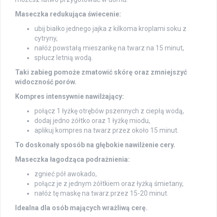
Maseczka redukująca świecenie:
ubij białko jednego jajka z kilkoma kroplami soku z
cytryny,
nałóż powstałą mieszankę na twarz na 15 minut,
spłucz letnią wodą.
Taki zabieg pomoże zmatowić skórę oraz zmniejszyć
widoczność porów.
Kompres intensywnie nawilżający:
połącz 1 łyżkę otrębów pszennych z ciepłą wodą,
dodaj jedno żółtko oraz 1 łyżkę miodu,
aplikuj kompres na twarz przez około 15 minut.
To doskonały sposób na głębokie nawilżenie cery.
Maseczka łagodząca podrażnienia:
zgnieć pół awokado,
połącz je z jednym żółtkiem oraz łyżką śmietany,
nałóż tę maskę na twarz przez 15-20 minut.
Idealna dla osób mających wrażliwą cerę.