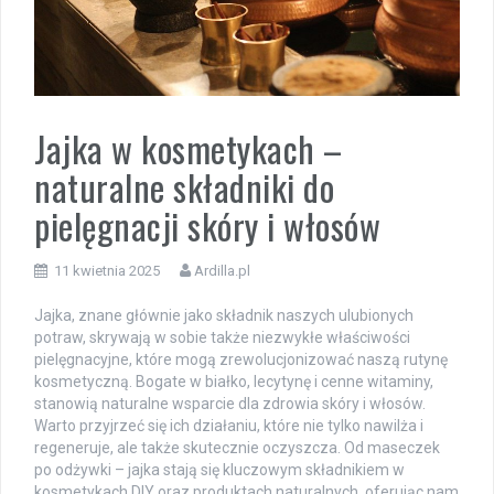
Jajka w kosmetykach –
naturalne składniki do
pielęgnacji skóry i włosów
11 kwietnia 2025
Ardilla.pl
Jajka, znane głównie jako składnik naszych ulubionych
potraw, skrywają w sobie także niezwykłe właściwości
pielęgnacyjne, które mogą zrewolucjonizować naszą rutynę
kosmetyczną. Bogate w białko, lecytynę i cenne witaminy,
stanowią naturalne wsparcie dla zdrowia skóry i włosów.
Warto przyjrzeć się ich działaniu, które nie tylko nawilża i
regeneruje, ale także skutecznie oczyszcza. Od maseczek
po odżywki – jajka stają się kluczowym składnikiem w
kosmetykach DIY oraz produktach naturalnych, oferując nam