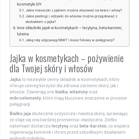
kosmetyki DIY
Jakie maseczki z jajkiem można stosować na twarz i włosy?
Jakie peelingi i odżywki do włosów można przygotować z
ekstraktem z jajka?
Inne składniki jajek w kosmetykach – lecytyna, beta-karoten,
luteina
Jaką rolę odgrywają NNKT i kwas foliowy w pielęgnacji?
Jajka w kosmetykach – pożywienie
dla Twojej skóry i włosów
Jajka
to niezwykle cenny składnik w kosmetykach, który
oferuje szereg korzyści dla zdrowia zarówno skóry, jak i
włosów. Zawierają one
białka
,
witaminy
oraz
mikroelementy
, które mają kluczowe znaczenie w procesie
pielęgnacji.
Białko jaja
skutecznie oczyszcza i nawilża skórę, sprawiając,
że staje się ona bardziej promienna i elastyczna. Żółtko
natomiast dostarcza
lecytynę
oraz
beta-karoten
, co wspiera
regenerację komórek i chroni przed szkodliwym działaniem
wolnych rodników.