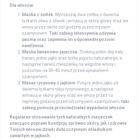
Dla włosów:
Maska z żółtek
: Wymieszaj dwa żółtka z dwiema
łyżkami oliwy z oliwek i wmasuj w skórę głowy oraz we
włosy przez około pół godziny przed myciem
szamponem.
Taki zabieg intensywnie odżywia
pasma oraz zapewnia im odpowiedni poziom
nawilżenia.
Maska bananowo-jajeczna
: Zmiksuj jeden dojrzały
banan, jedno jajko oraz łyżkę jogurtu naturalnego, a
następnie nanieś mieszankę na wilgotne włosy i
pozostaw na 30-40 minut przed spłukaniem
szamponem.
Masaż rycynowy z jajkiem
: Połącz jedno jajko ze
dwiema łyżkami oleju rycynowego, a następnie
wmasuj w skórę głowy oraz we włosy przez co
najmniej godzinę przed ich umyciem szamponem;
taki
zabieg pomoże przeciwdziałać wypadaniu włosów.
Regularne stosowanie tych naturalnych maseczek
znacząco poprawi kondycję zarówno skóry, jak i zdrowie
Twoich włosów dzięki dobroczynnym składnikom
zawartym w jajkach.