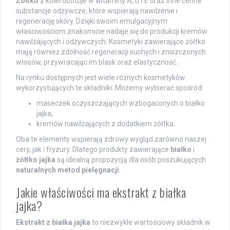
Żółtko
z kolei obfituje w witaminy A, D i E oraz inne cenne
substancje odżywcze, które wspierają nawilżenie i
regenerację skóry. Dzięki swoim emulgacyjnym
właściwościom znakomicie nadaje się do produkcji kremów
nawilżających i odżywczych. Kosmetyki zawierające żółtko
mają również zdolność regeneracji suchych i zniszczonych
włosów, przywracając im blask oraz elastyczność.
Na rynku dostępnych jest wiele różnych kosmetyków
wykorzystujących te składniki. Możemy wybierać spośród:
maseczek oczyszczających wzbogaconych o białko
jajka,
kremów nawilżających z dodatkiem żółtka.
Oba te elementy wspierają zdrowy wygląd zarówno naszej
cery, jak i fryzury. Dlatego produkty zawierające
białko
i
żółtko jajka
są idealną propozycją dla osób poszukujących
naturalnych metod pielęgnacji
.
Jakie właściwości ma ekstrakt z białka
jajka?
Ekstrakt z białka jajka
to niezwykle wartościowy składnik w