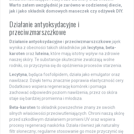
Warto zatem uwzględnić je zarówno w codziennej diecie,
jak i jako składnik domowych maseczek czy odżywek DIY.
Działanie antyoksydacyjne i
przeciwzmarszczkowe
Działanie antyoksydacyjne
i
przeciwzmarszczkowe
jajek
wynika z obecności takich składników jak
lecytyna
,
beta-
karoten
oraz
luteina
, które mają istotny wpływ na zdrowie
naszej skóry. Te substancje skutecznie zwalczają wolne
rodniki, co przyczynia się do opóźnienia procesów starzenia.
Lecytyna
, będąca fosfolipidem, działa jako emulgator oraz
nawilżacz. Dzięki temu znacznie poprawia elastyczność cery.
Dodatkowo wspiera regenerację komórek i pomaga
zachować odpowiedni poziom nawilżenia, przez co skóra
staje się bardziej promienna i młodsza.
Beta-karoten
to składnik powszechnie znany ze swoich
silnych właściwości przeciwutleniających. Chroni naszą skórę
przed szkodliwym działaniem promieni UV oraz wspiera
procesy regeneracji naskórka. Działa również jak naturalny
filtr słoneczny; regularne stosowanie go może przyczynić się