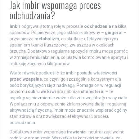
Jak imbir wspomaga proces
odchudzania?
Imbir
odgrywa istotną rolę w procesie
odchudzania
na kilka
sposobów. Po pierwsze, jego składnik aktywny –
gingerol
–
przyspiesza
metabolizm
, co skutkuje efektywniejszym
spalaniem tkanki tłuszczowej, zwłaszcza w okolicach
brzucha. Dodatkowo regularne spożycie imbiru może pomóc
w zmniejszeniu łaknienia, co ułatwia kontrolowanie apetytu i
redukcję zbędnych kilogramów.
Warto również podkreślić, że imbir posiada właściwości
przeciwzapalne
, co czyni go szczególnie korzystnym dla
osób borykających się z nadwagą. Pomaga on w regulacji
poziomu
cukru we krwi
oraz obniża
cholesterol
– te
aspekty są niezmiernie ważne dla zdrowej utraty masy ciała.
W połączeniu z odpowiednio zbilansowaną dietą i regularną
aktywnością fizyczną, imbir może znacznie wspierać ogólny
stan zdrowia oraz zwiększać efektywność procesu
odchudzania.
Dodatkowo imbir wspomaga
trawienie
i neutralizuje wolne
rodniki w organizmie. Wszystkie te korzyści sprawiają, że