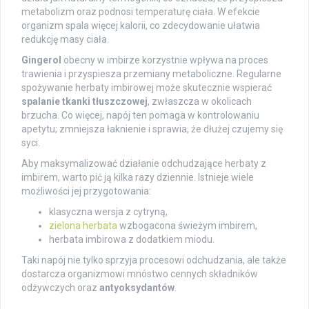
metabolizm oraz podnosi temperaturę ciała. W efekcie
organizm spala więcej kalorii, co zdecydowanie ułatwia
redukcję masy ciała.
Gingerol
obecny w imbirze korzystnie wpływa na proces
trawienia i przyspiesza przemiany metaboliczne. Regularne
spożywanie herbaty imbirowej może skutecznie wspierać
spalanie tkanki tłuszczowej
, zwłaszcza w okolicach
brzucha. Co więcej, napój ten pomaga w kontrolowaniu
apetytu; zmniejsza łaknienie i sprawia, że dłużej czujemy się
syci.
Aby maksymalizować działanie odchudzające herbaty z
imbirem, warto pić ją kilka razy dziennie. Istnieje wiele
możliwości jej przygotowania:
klasyczna wersja z cytryną,
zielona herbata
wzbogacona świeżym imbirem,
herbata imbirowa z dodatkiem miodu.
Taki napój nie tylko sprzyja procesowi odchudzania, ale także
dostarcza organizmowi mnóstwo cennych składników
odżywczych oraz
antyoksydantów
.