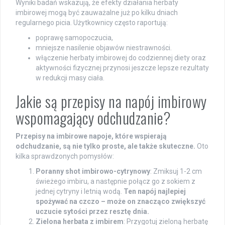
Wyniki badań wskazują, że efekty działania herbaty
imbirowej mogą być zauważalne już po kilku dniach
regularnego picia. Użytkownicy często raportują:
poprawę samopoczucia,
mniejsze nasilenie objawów niestrawności.
włączenie herbaty imbirowej do codziennej diety oraz
aktywności fizycznej przynosi jeszcze lepsze rezultaty
w redukcji masy ciała.
Jakie są przepisy na napój imbirowy
wspomagający odchudzanie?
Przepisy na imbirowe napoje, które wspierają
odchudzanie, są nie tylko proste, ale także skuteczne.
Oto
kilka sprawdzonych pomysłów:
Poranny shot imbirowo-cytrynowy
: Zmiksuj 1-2 cm
świeżego imbiru, a następnie połącz go z sokiem z
jednej cytryny i letnią wodą.
Ten napój najlepiej
spożywać na czczo – może on znacząco zwiększyć
uczucie sytości przez resztę dnia.
Zielona herbata z imbirem
: Przygotuj zieloną herbatę