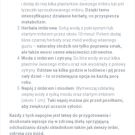
i dodaj do niej kilka plasterków świeżego imbiru lub pół
łyżeczki sproszkowanego imbiru.
Dzięki temu
intensyfikujesz działanie herbaty, co przyspiesza
metabolizm.
Herbata imbirowa
: Gotuj wodę z pokrojonym lub
startym imbirem przez około 10 minut. Potem dodaj
liście czarnej herbaty oraz miód według własnego
gustu –
naturalny słodzik nie tylko poprawia smak,
ale także wnosi cenne właściwości zdrowotne.
Woda z imbirem i cytryną
: Do litra wody wrzuć kilka
plastrów świeżego imbiru oraz sok wyciśnięty z połowy
cytryny.
Odstaw na kilka godzin w lodówce i pij przez
cały dzień – to orzeźwiająca opcja na każdą porę
roku.
Napój z imbirem i miodem
: Wymieszaj szklankę
ciepłej wody z łyżką miodu oraz startym imbirem
(około 1 cm).
Taki napój można pić przed posiłkami,
aby zwiększyć uczucie sytości.
Każdy z tych napojów jest łatwy do przygotowania i
doskonale wpisuje się w zdrową dietę sprzyjającą
odchudzaniu dzięki składnikom takim jak świeży imbir,
cytryna czy miód.