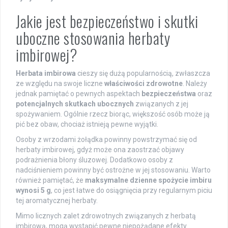
Jakie jest bezpieczeństwo i skutki
uboczne stosowania herbaty
imbirowej?
Herbata imbirowa
cieszy się dużą popularnością, zwłaszcza
ze względu na swoje liczne
właściwości zdrowotne
. Należy
jednak pamiętać o pewnych aspektach
bezpieczeństwa
oraz
potencjalnych skutkach ubocznych
związanych z jej
spożywaniem. Ogólnie rzecz biorąc, większość osób może ją
pić bez obaw, chociaż istnieją pewne wyjątki.
Osoby z wrzodami żołądka powinny powstrzymać się od
herbaty imbirowej, gdyż może ona zaostrzać objawy
podrażnienia błony śluzowej. Dodatkowo osoby z
nadciśnieniem powinny być ostrożne w jej stosowaniu. Warto
również pamiętać, że
maksymalne dzienne spożycie imbiru
wynosi 5 g
, co jest łatwe do osiągnięcia przy regularnym piciu
tej aromatycznej herbaty.
Mimo licznych zalet zdrowotnych związanych z herbatą
imbirową, mogą wystąpić pewne niepożądane efekty.