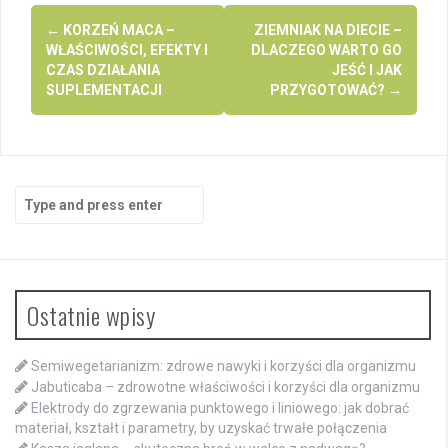
Post
←
KORZEŃ MACA –
ZIEMNIAK NA DIECIE –
navigation
WŁAŚCIWOŚCI, EFEKTY I
DLACZEGO WARTO GO
CZAS DZIAŁANIA
JEŚĆ I JAK
SUPLEMENTACJI
PRZYGOTOWAĆ?
→
Search
for:
Ostatnie wpisy
Semiwegetarianizm: zdrowe nawyki i korzyści dla organizmu
Jabuticaba – zdrowotne właściwości i korzyści dla organizmu
Elektrody do zgrzewania punktowego i liniowego: jak dobrać
materiał, kształt i parametry, by uzyskać trwałe połączenia