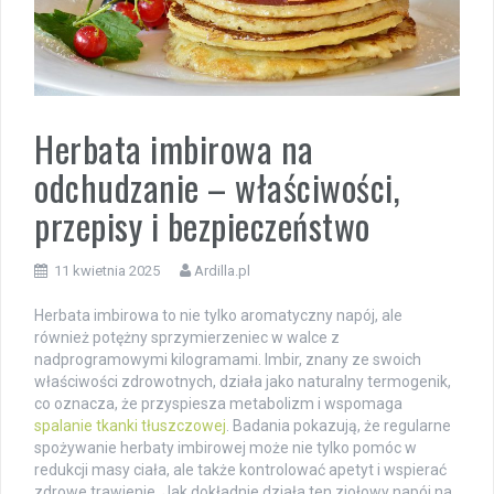
Herbata imbirowa na
odchudzanie – właściwości,
przepisy i bezpieczeństwo
11 kwietnia 2025
Ardilla.pl
Herbata imbirowa to nie tylko aromatyczny napój, ale
również potężny sprzymierzeniec w walce z
nadprogramowymi kilogramami. Imbir, znany ze swoich
właściwości zdrowotnych, działa jako naturalny termogenik,
co oznacza, że przyspiesza metabolizm i wspomaga
spalanie tkanki tłuszczowej
. Badania pokazują, że regularne
spożywanie herbaty imbirowej może nie tylko pomóc w
redukcji masy ciała, ale także kontrolować apetyt i wspierać
zdrowe trawienie. Jak dokładnie działa ten ziołowy napój na