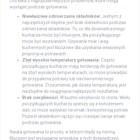
Oto kilka z najpopularniejszych problemów, które mogą
wystąpić podczas gotowania:
Niewłaściwe odmierzanie składników:
Jednym z
najczęstszych błędów jest brak dokładności podczas
odmierzania składników. To, co dla doświadczonego
kucharza może być intuicyjne, dla początkującego
może być wyzwaniem. Używanie miar i wag
kuchennych jest kluczowe dla uzyskania właściwych
proporcji w potrawach.
Zbyt wysokie temperatury gotowania:
Często
początkujący kucharze mają tendencję do gotowania
na zbyt wysokich temperaturach, co może prowadzić
do przypalenia potrawy lub nierównomiernego
gotowania. Zrozumienie, jak działa temperatura, jest
niezbędne do osiągnięcia najlepszych rezultatów.
Brak cierpliwości:
W kuchni cierpliwość to cnota. Wielu
początkujących kucharzy spieszy się z kończeniem
dań, co może wpływać na smak i konsystencję potraw.
Pozwól składnikom łączyć się i rozwijać swoje smaki
podczas gotowania.
Nauka gotowania to proces, w którym błędy są normą.
Kluczem jest wyciąganie wniosków z tych doświadczeń.