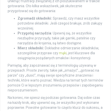
uniknąć frustracji związanej z ich poszukiwaniem w trakcie
gotowania. Oto kilka wskazówek, jak skutecznie
przygotować się do gotowania:
Zgromadź składniki:
Sprawdź, czy masz wszystkie
potrzebne składniki. Jeśli czegoś brakuje, zrób zakupy
wcześniej.
Przygotuj narzędzia
: Upewnij się, że wszystkie
niezbędne przyrządy, takie jak garnki, patelnie czy
narzędzia do krojenia, są łatwo dostępne.
Mierz składniki:
Dokładne odmierzanie składników,
szczególnie przypraw czy
mąki
, jest kluczowe dla
osiągnięcia pożądanych smaków i konsystencji.
Pamiętaj, aby zapoznawać się z terminologią używaną w
przepisach. Proste zwroty, takie jak „smażyć”, „gotować na
parze” czy „dusić”, mają swoje specyficzne znaczenia i
techniki, które warto poznać. Wiedza na temat tych terminów
pomoże Ci w lepszym zrozumieniu przepisów i zapobieganiu
nieporozumieniom.
Na koniec, nie spiesz się podczas gotowania. Daj sobie czas
na każdy krok, aby upewnić się, że wszystko jest wykonane
poprawnie. Powolne gotowanie to często klucz do sukcesu, a