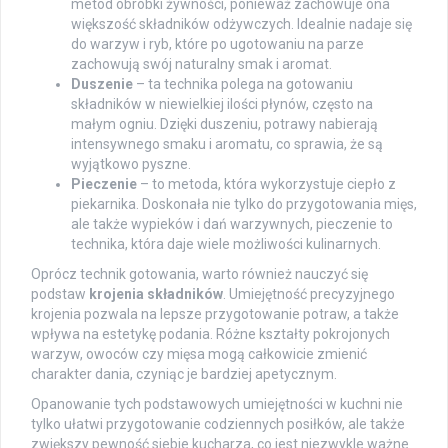
metod obróbki żywności, ponieważ zachowuje ona
większość składników odżywczych. Idealnie nadaje się
do warzyw i ryb, które po ugotowaniu na parze
zachowują swój naturalny smak i aromat.
Duszenie
– ta technika polega na gotowaniu
składników w niewielkiej ilości płynów, często na
małym ogniu. Dzięki duszeniu, potrawy nabierają
intensywnego smaku i aromatu, co sprawia, że są
wyjątkowo pyszne.
Pieczenie
– to metoda, która wykorzystuje ciepło z
piekarnika. Doskonała nie tylko do przygotowania mięs,
ale także wypieków i dań warzywnych, pieczenie to
technika, która daje wiele możliwości kulinarnych.
Oprócz technik gotowania, warto również nauczyć się
podstaw
krojenia składników
. Umiejętność precyzyjnego
krojenia pozwala na lepsze przygotowanie potraw, a także
wpływa na estetykę podania. Różne kształty pokrojonych
warzyw, owoców czy mięsa mogą całkowicie zmienić
charakter dania, czyniąc je bardziej apetycznym.
Opanowanie tych podstawowych umiejętności w kuchni nie
tylko ułatwi przygotowanie codziennych posiłków, ale także
zwiększy pewność siebie kucharza, co jest niezwykle ważne