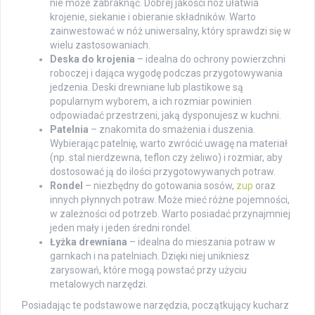
nie może zabraknąć. Dobrej jakości nóż ułatwia
krojenie, siekanie i obieranie składników. Warto
zainwestować w nóż uniwersalny, który sprawdzi się w
wielu zastosowaniach.
Deska do krojenia
– idealna do ochrony powierzchni
roboczej i dająca wygodę podczas przygotowywania
jedzenia. Deski drewniane lub plastikowe są
popularnym wyborem, a ich rozmiar powinien
odpowiadać przestrzeni, jaką dysponujesz w kuchni.
Patelnia
– znakomita do smażenia i duszenia.
Wybierając patelnię, warto zwrócić uwagę na materiał
(np. stal nierdzewna, teflon czy żeliwo) i rozmiar, aby
dostosować ją do ilości przygotowywanych potraw.
Rondel
– niezbędny do gotowania sosów,
zup
oraz
innych płynnych potraw. Może mieć różne pojemności,
w zależności od potrzeb. Warto posiadać przynajmniej
jeden mały i jeden średni rondel.
Łyżka drewniana
– idealna do mieszania potraw w
garnkach i na patelniach. Dzięki niej unikniesz
zarysowań, które mogą powstać przy użyciu
metalowych narzędzi.
Posiadając te podstawowe narzędzia, początkujący kucharz