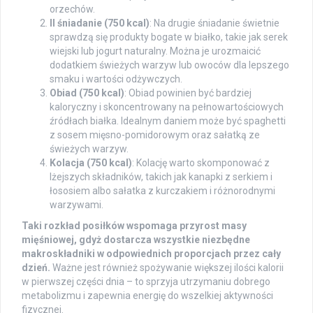
orzechów.
II śniadanie (750 kcal)
: Na drugie śniadanie świetnie
sprawdzą się produkty bogate w białko, takie jak serek
wiejski lub jogurt naturalny. Można je urozmaicić
dodatkiem świeżych warzyw lub owoców dla lepszego
smaku i wartości odżywczych.
Obiad (750 kcal)
: Obiad powinien być bardziej
kaloryczny i skoncentrowany na pełnowartościowych
źródłach białka. Idealnym daniem może być spaghetti
z sosem mięsno-pomidorowym oraz sałatką ze
świeżych warzyw.
Kolacja (750 kcal)
: Kolację warto skomponować z
lżejszych składników, takich jak kanapki z serkiem i
łososiem albo sałatka z kurczakiem i różnorodnymi
warzywami.
Taki rozkład posiłków wspomaga przyrost masy
mięśniowej, gdyż dostarcza wszystkie niezbędne
makroskładniki w odpowiednich proporcjach przez cały
dzień.
Ważne jest również spożywanie większej ilości kalorii
w pierwszej części dnia – to sprzyja utrzymaniu dobrego
metabolizmu i zapewnia energię do wszelkiej aktywności
fizycznej.