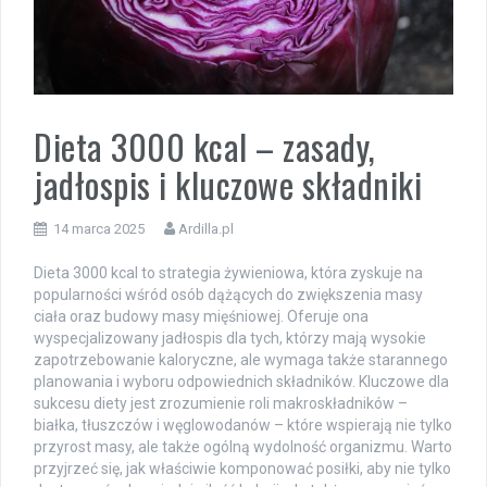
Dieta 3000 kcal – zasady,
jadłospis i kluczowe składniki
14 marca 2025
Ardilla.pl
Dieta 3000 kcal to strategia żywieniowa, która zyskuje na
popularności wśród osób dążących do zwiększenia masy
ciała oraz budowy masy mięśniowej. Oferuje ona
wyspecjalizowany jadłospis dla tych, którzy mają wysokie
zapotrzebowanie kaloryczne, ale wymaga także starannego
planowania i wyboru odpowiednich składników. Kluczowe dla
sukcesu diety jest zrozumienie roli makroskładników –
białka, tłuszczów i węglowodanów – które wspierają nie tylko
przyrost masy, ale także ogólną wydolność organizmu. Warto
przyjrzeć się, jak właściwie komponować posiłki, aby nie tylko