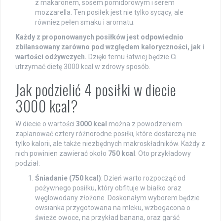
z makaronem, sosem pomidorowym i serem
mozzarella. Ten posiłek jest nie tylko sycący, ale
również pełen smaku i aromatu.
Każdy z proponowanych posiłków jest odpowiednio
zbilansowany zarówno pod względem kaloryczności, jak i
wartości odżywczych.
Dzięki temu łatwiej będzie Ci
utrzymać dietę 3000 kcal w zdrowy sposób.
Jak podzielić 4 posiłki w diecie
3000 kcal?
W diecie o wartości
3000 kcal
można z powodzeniem
zaplanować cztery różnorodne posiłki, które dostarczą nie
tylko kalorii, ale także niezbędnych makroskładników. Każdy z
nich powinien zawierać około
750 kcal
. Oto przykładowy
podział:
Śniadanie (750 kcal)
: Dzień warto rozpocząć od
pożywnego posiłku, który obfituje w białko oraz
węglowodany złożone. Doskonałym wyborem będzie
owsianka przygotowana na mleku, wzbogacona o
świeże owoce, na przykład banana, oraz garść