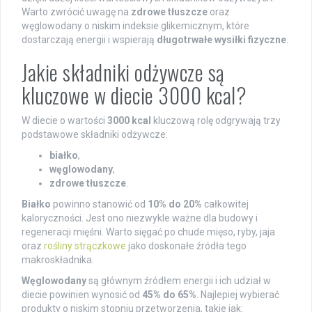
Warto zwrócić uwagę na
zdrowe tłuszcze
oraz
węglowodany o niskim indeksie glikemicznym, które
dostarczają energii i wspierają
długotrwałe wysiłki fizyczne
.
Jakie składniki odżywcze są
kluczowe w diecie 3000 kcal?
W diecie o wartości
3000 kcal
kluczową rolę odgrywają trzy
podstawowe składniki odżywcze:
białko
,
węglowodany
,
zdrowe tłuszcze
.
Białko
powinno stanowić od
10% do 20%
całkowitej
kaloryczności. Jest ono niezwykle ważne dla budowy i
regeneracji mięśni. Warto sięgać po chude mięso, ryby, jaja
oraz
rośliny strączkowe
jako doskonałe źródła tego
makroskładnika.
Węglowodany
są głównym źródłem energii i ich udział w
diecie powinien wynosić od
45% do 65%
. Najlepiej wybierać
produkty o niskim stopniu przetworzenia, takie jak: