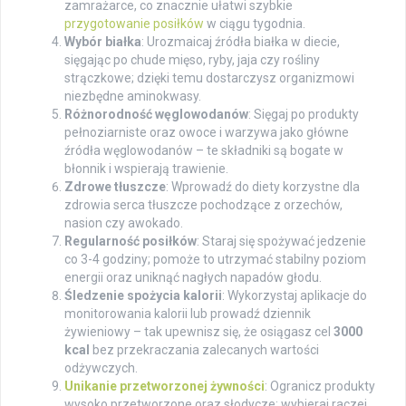
zamrażarce, co znacznie ułatwi szybkie
przygotowanie posiłków
w ciągu tygodnia.
Wybór białka
: Urozmaicaj źródła białka w diecie,
sięgając po chude mięso, ryby, jaja czy rośliny
strączkowe; dzięki temu dostarczysz organizmowi
niezbędne aminokwasy.
Różnorodność węglowodanów
: Sięgaj po produkty
pełnoziarniste oraz owoce i warzywa jako główne
źródła węglowodanów – te składniki są bogate w
błonnik i wspierają trawienie.
Zdrowe tłuszcze
: Wprowadź do diety korzystne dla
zdrowia serca tłuszcze pochodzące z orzechów,
nasion czy awokado.
Regularność posiłków
: Staraj się spożywać jedzenie
co 3-4 godziny; pomoże to utrzymać stabilny poziom
energii oraz uniknąć nagłych napadów głodu.
Śledzenie spożycia kalorii
: Wykorzystaj aplikacje do
monitorowania kalorii lub prowadź dziennik
żywieniowy – tak upewnisz się, że osiągasz cel
3000
kcal
bez przekraczania zalecanych wartości
odżywczych.
Unikanie przetworzonej żywności
: Ogranicz produkty
wysoko przetworzone oraz słodycze; wybieraj raczej