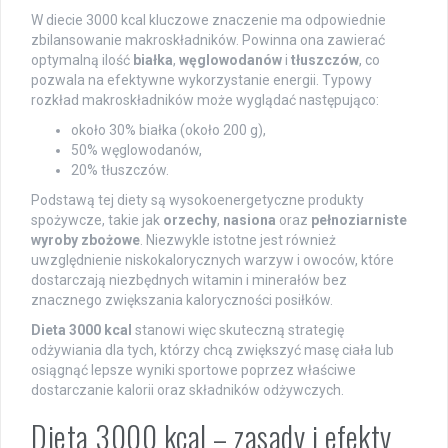
W diecie 3000 kcal kluczowe znaczenie ma odpowiednie
zbilansowanie makroskładników. Powinna ona zawierać
optymalną ilość
białka
,
węglowodanów
i
tłuszczów
, co
pozwala na efektywne wykorzystanie energii. Typowy
rozkład makroskładników może wyglądać następująco:
około 30% białka (około 200 g),
50% węglowodanów,
20% tłuszczów.
Podstawą tej diety są wysokoenergetyczne produkty
spożywcze, takie jak
orzechy
,
nasiona
oraz
pełnoziarniste
wyroby zbożowe
. Niezwykle istotne jest również
uwzględnienie niskokalorycznych warzyw i owoców, które
dostarczają niezbędnych witamin i minerałów bez
znacznego zwiększania kaloryczności posiłków.
Dieta 3000 kcal
stanowi więc skuteczną strategię
odżywiania dla tych, którzy chcą zwiększyć masę ciała lub
osiągnąć lepsze wyniki sportowe poprzez właściwe
dostarczanie kalorii oraz składników odżywczych.
Dieta 3000 kcal – zasady i efekty