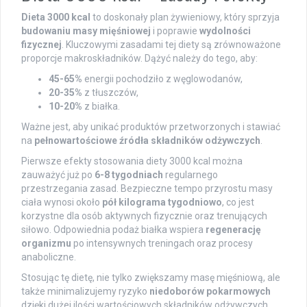
Dieta 3000 kcal
to doskonały plan żywieniowy, który sprzyja
budowaniu masy mięśniowej
i poprawie
wydolności
fizycznej
. Kluczowymi zasadami tej diety są zrównoważone
proporcje makroskładników. Dążyć należy do tego, aby:
45-65%
energii pochodziło z węglowodanów,
20-35%
z tłuszczów,
10-20%
z białka.
Ważne jest, aby unikać produktów przetworzonych i stawiać
na
pełnowartościowe źródła składników odżywczych
.
Pierwsze efekty stosowania diety 3000 kcal można
zauważyć już po
6-8 tygodniach
regularnego
przestrzegania zasad. Bezpieczne tempo przyrostu masy
ciała wynosi około
pół kilograma tygodniowo
, co jest
korzystne dla osób aktywnych fizycznie oraz trenujących
siłowo. Odpowiednia podaż białka wspiera
regenerację
organizmu
po intensywnych treningach oraz procesy
anaboliczne.
Stosując tę dietę, nie tylko zwiększamy masę mięśniową, ale
także minimalizujemy ryzyko
niedoborów pokarmowych
dzięki dużej ilości wartościowych składników odżywczych.