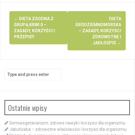
Post
←
DIETA ZGODNA Z
DIETA
navigation
GRUPĄ KRWI 0 –
ŚRÓDZIEMNOMORSKA
ZASADY, KORZYŚCI I
– ZASADY, KORZYŚCI
PRZEPISY
ZDROWOTNE I
JADŁOSPIS
→
Search
for:
Ostatnie wpisy
Semiwegetarianizm: zdrowe nawyki i korzyści dla organizmu
Jabuticaba – zdrowotne właściwości i korzyści dla organizmu