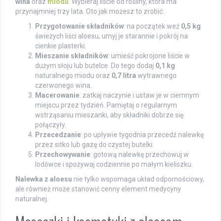
wina
oraz
miodu
. Wybieraj liście od rośliny, która ma
przynajmniej trzy lata. Oto jak możesz to zrobić:
Przygotowanie składników
: na początek weź
0,5 kg
świeżych liści aloesu, umyj je starannie i pokrój na
cienkie plasterki.
Mieszanie składników
: umieść pokrojone liście w
dużym słoju lub butelce. Do tego dodaj
0,1 kg
naturalnego miodu oraz
0,7 litra
wytrawnego
czerwonego wina.
Macerowanie
: zatkaj naczynie i ustaw je w ciemnym
miejscu przez tydzień. Pamiętaj o regularnym
wstrząsaniu mieszanki, aby składniki dobrze się
połączyły.
Przecedzanie
: po upływie tygodnia przecedź nalewkę
przez sitko lub gazę do czystej butelki.
Przechowywanie
: gotową nalewkę przechowuj w
lodówce i spożywaj codziennie po małym kieliszku.
Nalewka z aloesu
nie tylko wspomaga układ odpornościowy,
ale również może stanowić cenny element medycyny
naturalnej.