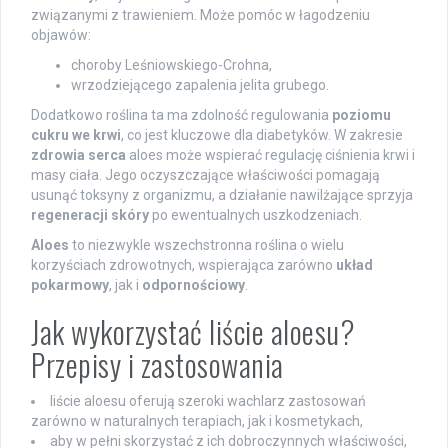
związanymi z trawieniem. Może pomóc w łagodzeniu
objawów:
choroby Leśniowskiego-Crohna,
wrzodziejącego zapalenia jelita grubego.
Dodatkowo roślina ta ma zdolność regulowania
poziomu
cukru we krwi
, co jest kluczowe dla diabetyków. W zakresie
zdrowia serca
aloes może wspierać regulację ciśnienia krwi i
masy ciała. Jego oczyszczające właściwości pomagają
usunąć toksyny z organizmu, a działanie nawilżające sprzyja
regeneracji skóry
po ewentualnych uszkodzeniach.
Aloes
to niezwykle wszechstronna roślina o wielu
korzyściach zdrowotnych, wspierająca zarówno
układ
pokarmowy
, jak i
odpornościowy
.
Jak wykorzystać liście aloesu?
Przepisy i zastosowania
liście aloesu oferują szeroki wachlarz zastosowań
zarówno w naturalnych terapiach, jak i kosmetykach,
aby w pełni skorzystać z ich dobroczynnych właściwości,