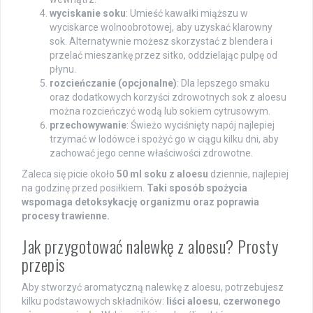
wyciskanie soku
: Umieść kawałki miąższu w
wyciskarce wolnoobrotowej, aby uzyskać klarowny
sok. Alternatywnie możesz skorzystać z blendera i
przelać mieszankę przez sitko, oddzielając pulpę od
płynu.
rozcieńczanie (opcjonalne)
: Dla lepszego smaku
oraz dodatkowych korzyści zdrowotnych sok z aloesu
można rozcieńczyć wodą lub sokiem cytrusowym.
przechowywanie
: Świeżo wyciśnięty napój najlepiej
trzymać w lodówce i spożyć go w ciągu kilku dni, aby
zachować jego cenne właściwości zdrowotne.
Zaleca się picie około
50 ml soku z aloesu
dziennie, najlepiej
na godzinę przed posiłkiem.
Taki sposób spożycia
wspomaga detoksykację organizmu oraz poprawia
procesy trawienne.
Jak przygotować nalewkę z aloesu? Prosty
przepis
Aby stworzyć aromatyczną nalewkę z aloesu, potrzebujesz
kilku podstawowych składników:
liści aloesu
,
czerwonego