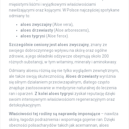
mięsistymi liśćmi i wyjątkowymi właściwościami
nawilżającymi oraz kojącymi. W Polsce najczęściej spotykane
odmiany to:
aloes zwyczajny
(Aloe vera),
aloes drzewiasty
(Aloe arborescens),
aloes tygrysi
(Aloe ferox).
Szczególnie ceniony jest aloes zwyczajny
, znany ze
swojego dobroczynnego wpływu na skórę oraz ogólne
zdrowie, a jego składniki odżywcze obejmują około 200
różnych substancji, w tym witaminy, minerały i aminokwasy.
Odmiany aloesu różnią się nie tylko wyglądem zewnętrznym,
ale także swoją skutecznością.
Aloes drzewiasty
wyróżnia
się silnym działaniem przeciwzapalnym, dlatego często
znajduje zastosowanie w medycynie naturalnej do leczenia
ran i oparzeń.
Z kolei aloes tygrysi
zyskał reputację dzięki
swoim intensywnym właściwościom regeneracyjnym oraz
detoksykacyjnym.
Właściwości tej rośliny są naprawdę imponujące
– nawilża
skórę, łagodzi podrażnienia i wspomaga gojenie ran. Dzięki
obecności polisacharydów takich jak acemannan, aloes