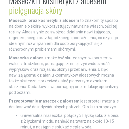
Maseczki i kosmetyki z aloesem –
pielęgnacja skóry
Maseczki oraz kosmetyki z aloesem
to znakomity sposób
na dbanie o skórę, wykorzystujący naturalne właściwości tej
rośliny. Aloes słynie ze swojego działania nawilżającego,
regenerującego oraz łagodzącego podrażnienia, co czyni go
idealnym rozwiązaniem dla osób borykających się z
różnorodnymi problemami skórnymi.
Maseczka z aloesu
może być skutecznym wsparciem w
walce z trądzikiem, pomagając zmniejszyć widoczność
wyprysków oraz rozjaśnić blizny i przebarwienia. Dzięki
nawilżającemu działaniu kosmetyków aloesowych można
także skutecznie przeciwdziałać pierwszym oznakom
starzenia. Dodatkowo, wspomagają one redukcję opuchlizny
pod oczami.
Przygotowanie maseczek z aloesem
jest proste i można je
dostosować do indywidualnych potrzeb. Oto kilka propozycji:
uniwersalna maseczka: połączyć 1 łyżkę soku z aloesu
z 2 łyżkami miodu, nanieść na twarz na około 10-15
minut, a następnie spłukać ciepłą wodą,