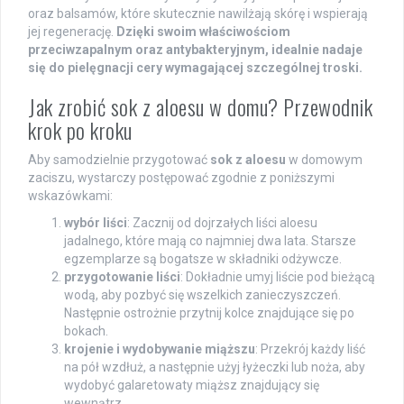
oraz balsamów, które skutecznie nawilżają skórę i wspierają
jej regenerację.
Dzięki swoim właściwościom
przeciwzapalnym oraz antybakteryjnym, idealnie nadaje
się do pielęgnacji cery wymagającej szczególnej troski.
Jak zrobić sok z aloesu w domu? Przewodnik
krok po kroku
Aby samodzielnie przygotować
sok z aloesu
w domowym
zaciszu, wystarczy postępować zgodnie z poniższymi
wskazówkami:
wybór liści
: Zacznij od dojrzałych liści aloesu
jadalnego, które mają co najmniej dwa lata. Starsze
egzemplarze są bogatsze w składniki odżywcze.
przygotowanie liści
: Dokładnie umyj liście pod bieżącą
wodą, aby pozbyć się wszelkich zanieczyszczeń.
Następnie ostrożnie przytnij kolce znajdujące się po
bokach.
krojenie i wydobywanie miąższu
: Przekrój każdy liść
na pół wzdłuż, a następnie użyj łyżeczki lub noża, aby
wydobyć galaretowaty miąższ znajdujący się
wewnątrz.