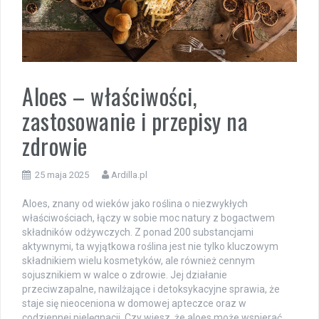
Aloes – właściwości,
zastosowanie i przepisy na
zdrowie
25 maja 2025
Ardilla.pl
Aloes, znany od wieków jako roślina o niezwykłych
właściwościach, łączy w sobie moc natury z bogactwem
składników odżywczych. Z ponad 200 substancjami
aktywnymi, ta wyjątkowa roślina jest nie tylko kluczowym
składnikiem wielu kosmetyków, ale również cennym
sojusznikiem w walce o zdrowie. Jej działanie
przeciwzapalne, nawilżające i detoksykacyjne sprawia, że
staje się nieoceniona w domowej apteczce oraz w
codziennej pielęgnacji. Czy wiesz, że aloes może wspierać