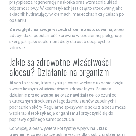
przyspiesza regenerację naskórka oraz wzmacnia układ
odpornościowy. W kosmetykach jest często stosowany jako
składnik hydratujący w kremach, maseczkach czy żelach po
opalaniu.
Ze względu na swoje wszechstronne zastosowania
, aloes
zdobył dużą popularność zarówno w codziennej pielęgnacji
skóry, jak i jako suplement diety dla osób dbających o
zdrowie.
Jakie są zdrowotne właściwości
aloesu? Działanie na organizm
Aloes
to roślina, która zyskuje coraz większe uznanie dzięki
swoim licznym właściwościom zdrowotnym. Posiada
działanie
przeciwzapalne
oraz
nawilżające
, co czyni go
skutecznym środkiem w łagodzeniu stanów zapalnych i
podrażnień skóry. Regularne spożywanie soku z aloesu może
wspierać
detoksykację organizmu
i przyczynić się do
poprawy ogólnego samopoczucia.
Co więcej, aloes wywiera korzystny wpływ na
układ
trawienny
, co jest szczególnie ważne dla osób z problemami