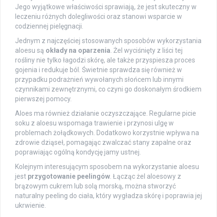
Jego wyjątkowe właściwości sprawiają, że jest skuteczny w
leczeniu różnych dolegliwości oraz stanowi wsparcie w
codziennej pielęgnacji.
Jednym z najczęściej stosowanych sposobów wykorzystania
aloesu są
okłady na oparzenia
. Żel wyciśnięty z liści tej
rośliny nie tylko łagodzi skórę, ale także przyspiesza proces
gojenia i redukuje ból. Świetnie sprawdza się również w
przypadku podrażnień wywołanych słońcem lub innymi
czynnikami zewnętrznymi, co czyni go doskonałym środkiem
pierwszej pomocy.
Aloes ma również działanie oczyszczające. Regularne picie
soku z aloesu wspomaga trawienie i przynosi ulgę w
problemach żołądkowych. Dodatkowo korzystnie wpływa na
zdrowie dziąseł, pomagając zwalczać stany zapalne oraz
poprawiając ogólną kondycję jamy ustnej.
Kolejnym interesującym sposobem na wykorzystanie aloesu
jest
przygotowanie peelingów
. Łącząc żel aloesowy z
brązowym cukrem lub solą morską, można stworzyć
naturalny peeling do ciała, który wygładza skórę i poprawia jej
ukrwienie.