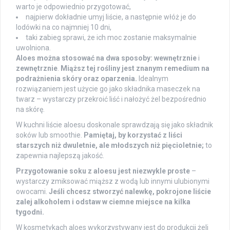
warto je odpowiednio przygotować,
najpierw dokładnie umyj liście, a następnie włóż je do
lodówki na co najmniej 10 dni,
taki zabieg sprawi, że ich moc zostanie maksymalnie
uwolniona.
Aloes można stosować na dwa sposoby:
wewnętrznie
i
zewnętrznie
.
Miąższ tej rośliny jest znanym remedium na
podrażnienia skóry oraz oparzenia.
Idealnym
rozwiązaniem jest użycie go jako składnika maseczek na
twarz – wystarczy przekroić liść i nałożyć żel bezpośrednio
na skórę.
W kuchni liście aloesu doskonale sprawdzają się jako składnik
soków lub smoothie.
Pamiętaj, by korzystać z liści
starszych niż dwuletnie, ale młodszych niż pięcioletnie;
to
zapewnia najlepszą jakość.
Przygotowanie soku z aloesu jest niezwykle proste
–
wystarczy zmiksować miąższ z wodą lub innymi ulubionymi
owocami.
Jeśli chcesz stworzyć nalewkę, pokrojone liście
zalej alkoholem i odstaw w ciemne miejsce na kilka
tygodni.
W kosmetykach aloes wykorzystywany jest do produkcji żeli