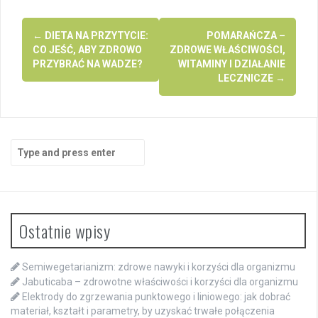
Post
←
DIETA NA PRZYTYCIE:
POMARAŃCZA –
navigation
CO JEŚĆ, ABY ZDROWO
ZDROWE WŁAŚCIWOŚCI,
PRZYBRAĆ NA WADZE?
WITAMINY I DZIAŁANIE
LECZNICZE
→
Search
for:
Ostatnie wpisy
Semiwegetarianizm: zdrowe nawyki i korzyści dla organizmu
Jabuticaba – zdrowotne właściwości i korzyści dla organizmu
Elektrody do zgrzewania punktowego i liniowego: jak dobrać
materiał, kształt i parametry, by uzyskać trwałe połączenia