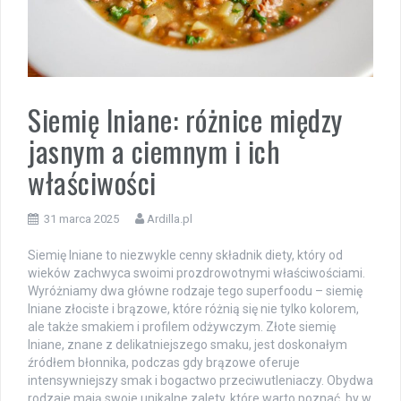
Siemię lniane: różnice między
jasnym a ciemnym i ich
właściwości
31 marca 2025
Ardilla.pl
Siemię lniane to niezwykle cenny składnik diety, który od
wieków zachwyca swoimi prozdrowotnymi właściwościami.
Wyróżniamy dwa główne rodzaje tego superfoodu – siemię
lniane złociste i brązowe, które różnią się nie tylko kolorem,
ale także smakiem i profilem odżywczym. Złote siemię
lniane, znane z delikatniejszego smaku, jest doskonałym
źródłem błonnika, podczas gdy brązowe oferuje
intensywniejszy smak i bogactwo przeciwutleniaczy. Obydwa
rodzaje mają swoje unikalne zalety, które warto poznać, by w