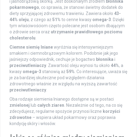
i jasnobrązową skórką. Jest doskonałym źródłem
błonnika
pokarmowego
, co sprawia, że stanowi świetny dodatek do
diety sprzyjającej zdrowemu trawieniu. Zawiera około
43-
44% oleju
, z czego aż
51%
to cenne kwasy
omega-3
. Dzięki
tym właściwościom często polecane jest osobom dbającym
o zdrowie serca oraz
utrzymanie prawidłowego poziomu
cholesterolu
.
Ciemne siemię lniane
wyróżnia się intensywniejszym
smakiem i ciemnobrązowym kolorem. Podobnie jak jego
jaśniejszy odpowiednik, cechuje je bogactwo
błonnika
i
przeciwutleniaczy
. Zawartość oleju wynosi tu około
44%
, a
kwasy
omega-3
stanowią aż
59%
. Co interesujące, uważa się
je za bardziej skuteczne pod względem działania
zdrowotnego właśnie ze względu na wyższą zawartość
przeciwutleniaczy
.
Oba rodzaje siemienia lnianego dostępne są w postaci
zmielonej
lub
całych ziaren
. Niezależnie od tego, na co się
zdecydujesz, regularne spożycie przynosi liczne
korzyści
zdrowotne
– wspiera układ pokarmowy oraz poprawia
kondycję skóry i włosów.