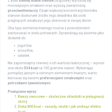
Z kolei
siemię lniane ciemne
(brązowe) wyróżnia się
mocniejszym smakiem oraz wyższą zawartością
przeciwutleniaczy
. Dzięki większej koncentracji błonnika
stanowi doskonałe źródło tego składnika dla osób
pragnących zwiększyć jego obecność w swojej diecie.
Oba typy siemienia lnianego można z powodzeniem
zastosować w wielu potrawach. Sprawdzają się świetnie jako
dodatek do:
jogurtów,
smoothie,
sałatek.
Nie zapominajmy również o ich wartości kalorycznej – wynosi
ona około
534 kcal
na 100 gramów nasion. Wybierając
pomiędzy jasnym a ciemnym siemieniem lnianym, warto
kierować się swoimi
preferencjami smakowymi
oraz
potrzebami żywieniowymi
.
Powiązane wpisy:
Kwasy owocowe – skuteczne składniki w pielęgnacji
skóry
Dieta 800 kcal – zasady, skutki i jak uniknąć efektu
jo-jo