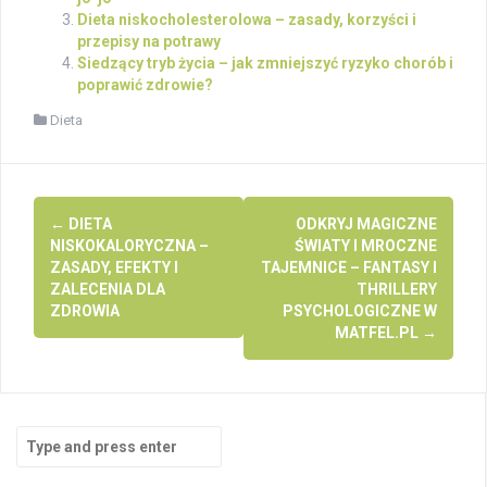
Dieta niskocholesterolowa – zasady, korzyści i
przepisy na potrawy
Siedzący tryb życia – jak zmniejszyć ryzyko chorób i
poprawić zdrowie?
Dieta
Post
←
DIETA
ODKRYJ MAGICZNE
navigation
NISKOKALORYCZNA –
ŚWIATY I MROCZNE
ZASADY, EFEKTY I
TAJEMNICE – FANTASY I
ZALECENIA DLA
THRILLERY
ZDROWIA
PSYCHOLOGICZNE W
MATFEL.PL
→
Search
for: