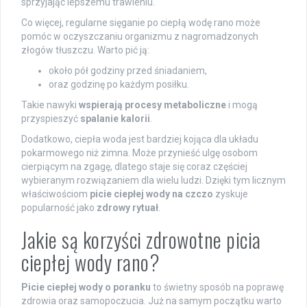
sprzyjając lepszemu trawieniu.
Co więcej, regularne sięganie po ciepłą wodę rano może
pomóc w oczyszczaniu organizmu z nagromadzonych
złogów tłuszczu. Warto pić ją:
około pół godziny przed śniadaniem,
oraz godzinę po każdym posiłku.
Takie nawyki
wspierają procesy metaboliczne
i mogą
przyspieszyć
spalanie kalorii
.
Dodatkowo, ciepła woda jest bardziej kojąca dla układu
pokarmowego niż zimna. Może przynieść ulgę osobom
cierpiącym na zgagę, dlatego staje się coraz częściej
wybieranym rozwiązaniem dla wielu ludzi. Dzięki tym licznym
właściwościom
picie ciepłej wody na czczo
zyskuje
popularność jako
zdrowy rytuał
.
Jakie są korzyści zdrowotne picia
ciepłej wody rano?
Picie ciepłej wody o poranku
to świetny sposób na poprawę
zdrowia oraz samopoczucia. Już na samym początku warto