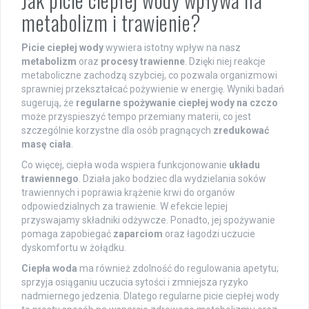
metabolizm i trawienie?
Picie ciepłej wody
wywiera istotny wpływ na nasz
metabolizm
oraz
procesy trawienne
. Dzięki niej reakcje
metaboliczne zachodzą szybciej, co pozwala organizmowi
sprawniej przekształcać pożywienie w energię. Wyniki badań
sugerują, że
regularne spożywanie ciepłej wody na czczo
może przyspieszyć tempo przemiany materii, co jest
szczególnie korzystne dla osób pragnących
zredukować
masę ciała
.
Co więcej, ciepła woda wspiera funkcjonowanie
układu
trawiennego
. Działa jako bodziec dla wydzielania soków
trawiennych i poprawia krążenie krwi do organów
odpowiedzialnych za trawienie. W efekcie lepiej
przyswajamy składniki odżywcze. Ponadto, jej spożywanie
pomaga zapobiegać
zaparciom
oraz łagodzi uczucie
dyskomfortu w żołądku.
Ciepła woda
ma również zdolność do regulowania apetytu;
sprzyja osiąganiu uczucia sytości i zmniejsza ryzyko
nadmiernego jedzenia. Dlatego regularne picie ciepłej wody