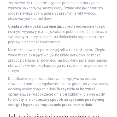
zauważyć, że regularne sięganie po ten napój korzystnie
wpływa na kondycję naszej skóry. Działa ona jak naturalny
środek nawilżający, wspierając przy tym efektywność
stosowanych kosmetyków.
Ciepła woda dostarcza energii
, co jest nieocenione tuż po
nocnym wypoczynku. Jej działanie pobudza krążenie krwi, a
tym samym sprzyja lepszemu dotlenieniu organizmu oraz
poprawia zdolność koncentracji.
Nie można również pominąć jej roli w redukcji stresu. Ciepła
woda ma relaksujący wpływ na układ nerwowy, co może
złagodzić napięcia i podnieść nastrój. Rano picie tego napoju
ułatwia także detoksykację organizmu, wspierając usuwanie
toksyn.
Dodatkowo ciepła woda korzystnie wpływa na proces
trawienia i pomaga regulować uczucie głodu, co z pewnością
docenią osoby dbające o linię.
Wszystkie te korzyści
sprawiają, że rozpoczęcie dnia od szklanki ciepłej wody
to prosty, ale skuteczny sposób na zyskanie pozytywnej
energii i lepsze samopoczucie przez resztę dnia.
Jak picie ciepłej wody wpływa na