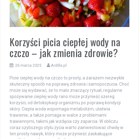
Korzyści picia ciepłej wody na
czczo – jak zmienia zdrowie?
26 marca 2025
Ardilla.pl
Picie ciepłej wody na czczo to prosty, a zarazem niezwykle
skuteczny sposób na poprawę zdrowia i samopoczucia. Choć
może się wydawać, że to mało znaczący rytuał, regularne
spożywanie ciepłej wody rano może przynieść szereg
korzyści, od detoksykacji organizmu po poprawę kondycji
skóry. Ciepła woda wspomaga metabolizm, ułatwia
trawienie, a także pomaga w walce z problemami
trawiennymi, takimi jak wzdęcia czy zaparcia. W obliczu
coraz szybszego stylu życia warto zainwestować chwilę w
ten prosty nawyk, który może przynieść zaskakujące