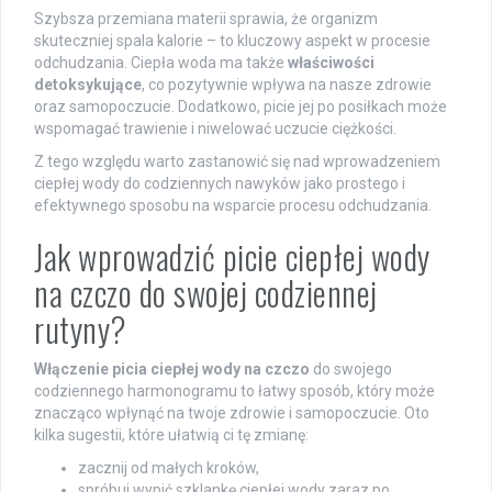
Szybsza przemiana materii sprawia, że organizm
skuteczniej spala kalorie – to kluczowy aspekt w procesie
odchudzania. Ciepła woda ma także
właściwości
detoksykujące
, co pozytywnie wpływa na nasze zdrowie
oraz samopoczucie. Dodatkowo, picie jej po posiłkach może
wspomagać trawienie i niwelować uczucie ciężkości.
Z tego względu warto zastanowić się nad wprowadzeniem
ciepłej wody do codziennych nawyków jako prostego i
efektywnego sposobu na wsparcie procesu odchudzania.
Jak wprowadzić picie ciepłej wody
na czczo do swojej codziennej
rutyny?
Włączenie picia ciepłej wody na czczo
do swojego
codziennego harmonogramu to łatwy sposób, który może
znacząco wpłynąć na twoje zdrowie i samopoczucie. Oto
kilka sugestii, które ułatwią ci tę zmianę:
zacznij od małych kroków,
spróbuj wypić szklankę ciepłej wody zaraz po