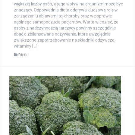
większej liczby osób, a jego wpływ na organizm może być
znaczący. Odpowiednia dieta odgrywa kluczową rolę w
zarządzaniu objawami tej choroby oraz w poprawie
ogólnego samopoczucia pacjentów. Warto wiedzieć, że
osoby z nadczynnością tarczycy powinny szczególnie
dbać o zbilansowane odżywianie, które uwzględnia
zwiększone zapotrzebowanie na składniki odżywcze,
witaminy […]
Dieta