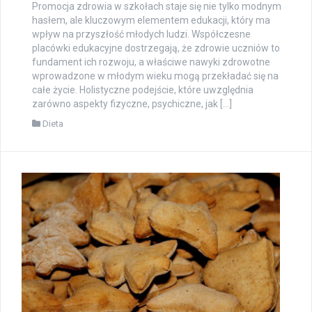
Promocja zdrowia w szkołach staje się nie tylko modnym
hasłem, ale kluczowym elementem edukacji, który ma
wpływ na przyszłość młodych ludzi. Współczesne
placówki edukacyjne dostrzegają, że zdrowie uczniów to
fundament ich rozwoju, a właściwe nawyki zdrowotne
wprowadzone w młodym wieku mogą przekładać się na
całe życie. Holistyczne podejście, które uwzględnia
zarówno aspekty fizyczne, psychiczne, jak […]
Dieta