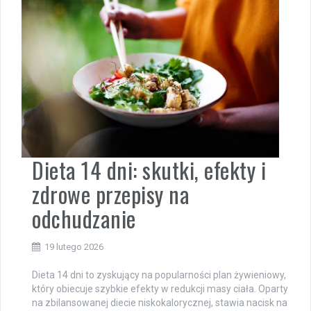
Dieta 14 dni: skutki, efekty i
zdrowe przepisy na
odchudzanie
19 lutego 2026
Dieta 14 dni to zyskujący na popularności plan żywieniowy,
który obiecuje szybkie efekty w redukcji masy ciała. Oparty
na zbilansowanej diecie niskokalorycznej, stawia nacisk na