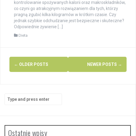
kontrolowanie spożywanych kalorii oraz makroskładników,
co czyni go atrakcyjnym rozwiązaniem dla tych, którzy
pragną zgubić kilka kilogramów w krótkim czasie. Czy
jednak szybkie odchudzanie jest bezpieczne i skuteczne?
Odpowiednie żywienie […]
Dieta
Posts
←
OLDER POSTS
NEWER POSTS
→
navigation
Search
for:
Ostatnie wpisy