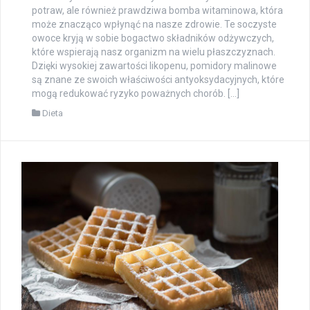
potraw, ale również prawdziwa bomba witaminowa, która
może znacząco wpłynąć na nasze zdrowie. Te soczyste
owoce kryją w sobie bogactwo składników odżywczych,
które wspierają nasz organizm na wielu płaszczyznach.
Dzięki wysokiej zawartości likopenu, pomidory malinowe
są znane ze swoich właściwości antyoksydacyjnych, które
mogą redukować ryzyko poważnych chorób. […]
Dieta