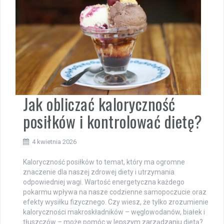
Jak obliczać kaloryczność
posiłków i kontrolować dietę?
4 kwietnia 2026
Kaloryczność posiłków to temat, który ma ogromne
znaczenie dla naszej zdrowej diety i utrzymania
odpowiedniej wagi. Wartość energetyczna każdego
pokarmu wpływa na nasze codzienne samopoczucie oraz
efekty wysiłku fizycznego. Czy wiesz, że tylko zrozumienie
kaloryczności makroskładników – węglowodanów, białek i
tłuszczów – może pomóc w lepszym zarządzaniu dietą?